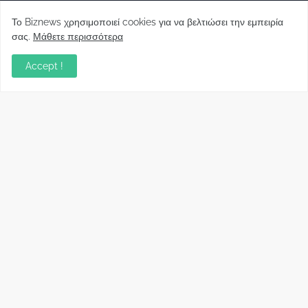
Το Biznews χρησιμοποιεί cookies για να βελτιώσει την εμπειρία
σας.
Μάθετε περισσότερα
Απόψεις
Accept !
Σύλλογος Δανειοληπτών: Θα έχει συνέχεια ο
κοινοβουλευτικός σας λόγος ;
December 10, 2022
Πρωτοβουλία για τις ξένες επενδύσεις στην
Ελλάδα 2022: Τι προτείνουν 50 Έλληνες –
ανώτερα στελέχη του εξωτερικού
December 01, 2022
Φορείς: Αθέτηση της δέσμευσης της
Κυβέρνησης για το άδικο για καταναλωτές
και επιχειρήσεις και εκτός Ευρωπαϊκής
πραγματικότητας “ψηφιακό χαράτσι”
November 22, 2022
Δανειολήπτες ελβετικού φράγκου:
Συνάντηση με την Ευρωπαϊκή Επιτροπή