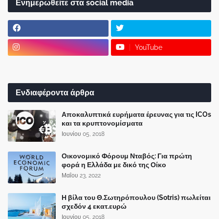
Ενημερωθείτε στα social media
YouTube
Ενδιαφέροντα άρθρα
Αποκαλυπτικά ευρήματα έρευνας για τις ICOs
και τα κρυπτονομίσματα
Ιουνίου 05, 2018
Οικονομικό Φόρουμ Νταβός: Για πρώτη
φορά η Ελλάδα με δικό της Οίκο
Μαΐου 23, 2022
Η βίλα του Θ.Σωτηρόπουλου (Sotris) πωλείται
σχεδόν 4 εκατ.ευρώ
Ιουνίου 05, 2018