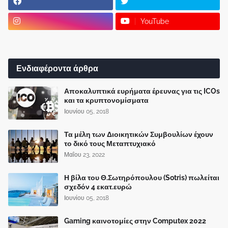
YouTube
Ενδιαφέροντα άρθρα
Αποκαλυπτικά ευρήματα έρευνας για τις ICOs
και τα κρυπτονομίσματα
Ιουνίου 05, 2018
Τα μέλη των Διοικητικών Συμβουλίων έχουν
το δικό τους Μεταπτυχιακό
Μαΐου 23, 2022
Η βίλα του Θ.Σωτηρόπουλου (Sotris) πωλείται
σχεδόν 4 εκατ.ευρώ
Ιουνίου 05, 2018
Gaming καινοτομίες στην Computex 2022