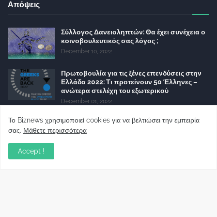
Απόψεις
Σύλλογος Δανειοληπτών: Θα έχει συνέχεια ο
κοινοβουλευτικός σας λόγος ;
December 10, 2022
Πρωτοβουλία για τις ξένες επενδύσεις στην
Ελλάδα 2022: Τι προτείνουν 50 Έλληνες –
ανώτερα στελέχη του εξωτερικού
December 01, 2022
Φορείς: Αθέτηση της δέσμευσης της
Το Biznews χρησιμοποιεί cookies για να βελτιώσει την εμπειρία
Κυβέρνησης για το άδικο για καταναλωτές
σας.
Μάθετε περισσότερα
και επιχειρήσεις και εκτός Ευρωπαϊκής
πραγματικότητας “ψηφιακό χαράτσι”
Accept !
November 22, 2022
Δανειολήπτες ελβετικού φράγκου:
Συνάντηση με την Ευρωπαϊκή Επιτροπή
October 06, 2022