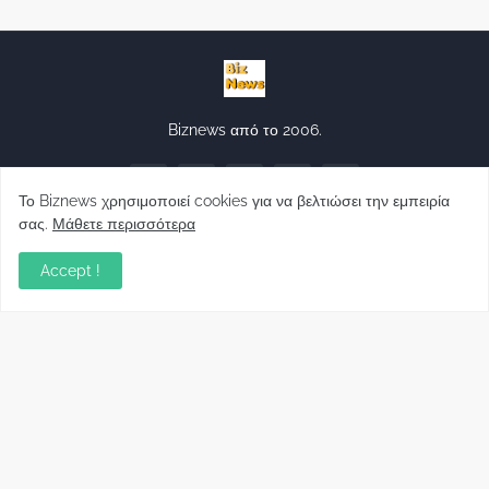
Biznews από το 2006.
Το Biznews χρησιμοποιεί cookies για να βελτιώσει την εμπειρία
σας.
Μάθετε περισσότερα
Accept !
Απόψεις
Σύλλογος Δανειοληπτών: Θα έχει συνέχεια ο
κοινοβουλευτικός σας λόγος ;
December 10, 2022
Πρωτοβουλία για τις ξένες επενδύσεις στην
Ελλάδα 2022: Τι προτείνουν 50 Έλληνες –
ανώτερα στελέχη του εξωτερικού