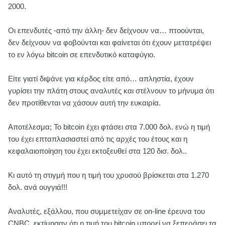
2000.
Οι επενδυτές -από την άλλη- δεν δείχνουν να… πτοούνται,
δεν δείχνουν να φοβούνται και φαίνεται ότι έχουν μετατρέψει
το εν λόγω bitcoin σε επενδυτικό καταφύγιο.
Είτε γιατί διψάνε για κέρδος είτε από… απληστία, έχουν
γυρίσει την πλάτη στους αναλυτές και στέλνουν το μήνυμα ότι
δεν προτίθενται να χάσουν αυτή την ευκαιρία.
Αποτέλεσμα; Το bitcoin έχει φτάσει στα 7.000 δολ. ενώ η τιμή
του έχει επταπλασιαστεί από τις αρχές του έτους και η
κεφαλαιοποίηση του έχει εκτοξευθεί στα 120 δισ. δολ..
Κι αυτό τη στιγμή που η τιμή του χρυσού βρίσκεται στα 1.270
δολ. ανά ουγγιά!!!
Αναλυτές, εξάλλου, που συμμετείχαν σε on-line έρευνα του
CNBC, εκτίμησαν ότι η τιμή του bitcoin μπορεί να ξεπεράσει τα