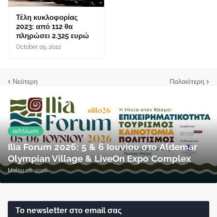
Τέλη κυκλοφορίας
2023: από 112 θα
πληρώσει 2.325 ευρώ
October 09, 2022
Νεότερη
Παλαιότερη
εκδήλωση
Ilia Forum 2026: 5 & 6 Ιουνίου στο Aldemar
Olympian Village & LiveOn Expo Complex
Μαΐου 28, 2026
Το newsletter στο email σας