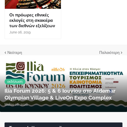
Οι πρόωρες εθνικές
εκλογές στη σκακιέρα
των διεθνών εξελίξεων
June 06, 2019
Νεότερη
Παλαιότερη
εκδήλωση
Ilia Forum 2026: 5 & 6 Ιουνίου στο Aldemar
Olympian Village & LiveOn Expo Complex
Μαΐου 28, 2026