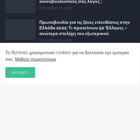
κοινοβουλευτικός σας λόγος ;
December 10, 2022
Πρωτοβουλία για τις ξένες επενδύσεις στην
Ελλάδα 2022: Τι προτείνουν 50 Έλληνες –
ανώτερα στελέχη του εξωτερικού
December 01, 2022
Φορείς: Αθέτηση της δέσμευσης της
Το Biznews χρησιμοποιεί cookies για να βελτιώσει την εμπειρία
Κυβέρνησης για το άδικο για καταναλωτές
σας.
Μάθετε περισσότερα
και επιχειρήσεις και εκτός Ευρωπαϊκής
πραγματικότητας “ψηφιακό χαράτσι”
Accept !
November 22, 2022
Δανειολήπτες ελβετικού φράγκου:
Συνάντηση με την Ευρωπαϊκή Επιτροπή
October 06, 2022
Στελέχη