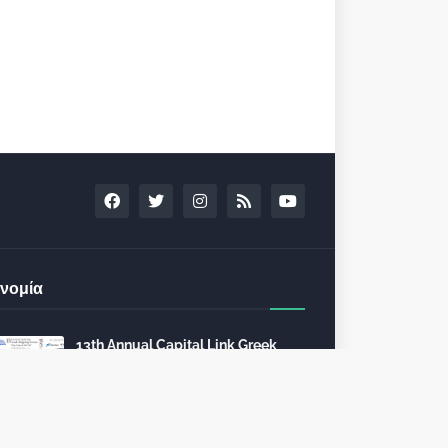
νομία
13th Annual Capital Link Greek
Shipping Forum February 9, 2023
in Athens
December 13, 2022
24th Capital Link New York Forum: