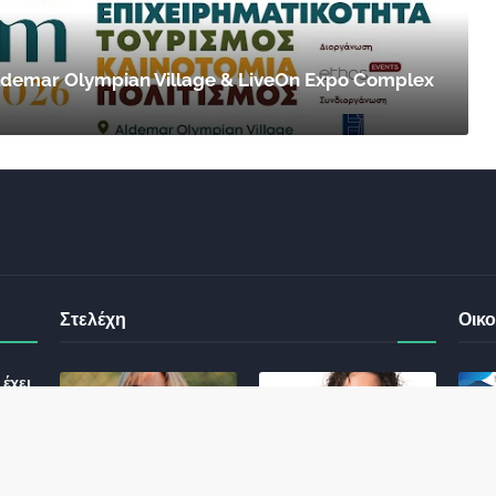
 Aldemar Olympian Village & LiveOn Expo Complex
Στελέχη
Οικο
έχει
ς σας
Φωτεινή Κριτσώνη: Η
Henkel: Νέα Πρόεδρος