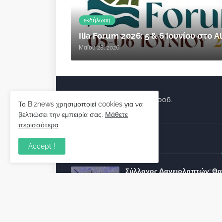
εκδήλωση
Ilia Forum 2026: 5 & 6 Ιουνίου στο
Μαΐου 28, 2026
Biznews από το 2006.
Το Biznews χρησιμοποιεί cookies για να
βελτιώσει την εμπειρία σας.
Μάθετε
περισσότερα
Απόψεις
Accept !
Σύλλογος Δανειοληπτών: Θα 
συνέχεια ο κοινοβουλευτικό
λόγος ;
December 10, 2022
Πρωτοβουλία για τις ξένες