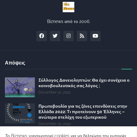
Biznews από το 2006.
Απόψεις
Σύλλογος Δανειοληπτών: Θα έχει συνέχεια ο
κοινοβουλευτικός σας λόγος ;
December 10, 2022
Πρωτοβουλία για τις ξένες επενδύσεις στην
Ελλάδα 2022: Τι προτείνουν 50 Έλληνες –
ανώτερα στελέχη του εξωτερικού
December 01, 2022
Φορείς: Αθέτηση της δέσμευσης της
Το Biznews χρησιμοποιεί cookies για να βελτιώσει την εμπειρία