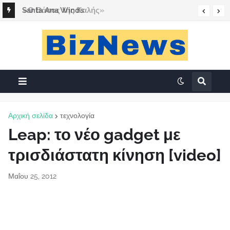
«Ο Βάσος της Καλής»
Santa Ana Winds
Αρχική σελίδα
τεχνολογία
Leap: το νέο gadget με
τρισδιάστατη κίνηση [video]
Μαΐου 25, 2012