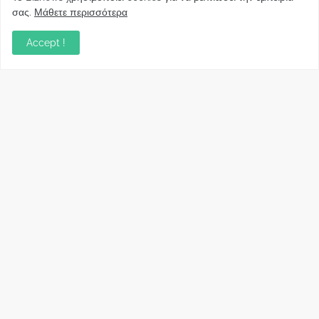
Κυβέρνησης για το άδικο για καταναλωτές
σας.
Μάθετε περισσότερα
και επιχειρήσεις και εκτός Ευρωπαϊκής
πραγματικότητας “ψηφιακό χαράτσι”
Accept !
November 22, 2022
Δανειολήπτες ελβετικού φράγκου:
Συνάντηση με την Ευρωπαϊκή Επιτροπή
October 06, 2022
Στελέχη
Φωτεινή Κριτσώνη: Η
Henkel: Νέα Πρόεδρος
Δύναμη και η Εμπειρία
Ελλάδας και Κύπρου
πίσω από το Queens Tennis
May 31, 2024
Club