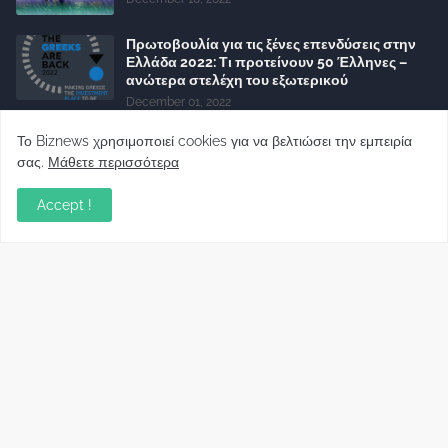
Πρωτοβουλία για τις ξένες επενδύσεις στην
Ελλάδα 2022: Τι προτείνουν 50 Έλληνες –
ανώτερα στελέχη του εξωτερικού
December 01, 2022
Φορείς: Αθέτηση της δέσμευσης της
Το Biznews χρησιμοποιεί cookies για να βελτιώσει την εμπειρία
Κυβέρνησης για το άδικο για καταναλωτές
σας.
Μάθετε περισσότερα
και επιχειρήσεις και εκτός Ευρωπαϊκής
πραγματικότητας “ψηφιακό χαράτσι”
Accept !
November 22, 2022
Δανειολήπτες ελβετικού φράγκου:
Συνάντηση με την Ευρωπαϊκή Επιτροπή
October 06, 2022
Στελέχη