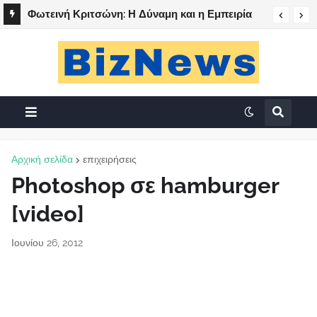
Φωτεινή Κριτσώνη: Η Δύναμη και η Εμπειρία
Ilia Forum 2026: 5 & 6 Ιουνίου στο Aldemar
πίσω από το Queens Tennis Club
Olympian Village & LiveOn Expo Complex
Αρχική σελίδα
επιχειρήσεις
Photoshop σε hamburger
[video]
Ιουνίου 26, 2012