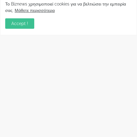
Φορείς: Αθέτηση της δέσμευσης της
Το Biznews χρησιμοποιεί cookies για να βελτιώσει την εμπειρία
Κυβέρνησης για το άδικο για καταναλωτές
σας.
Μάθετε περισσότερα
και επιχειρήσεις και εκτός Ευρωπαϊκής
πραγματικότητας “ψηφιακό χαράτσι”
Accept !
November 22, 2022
Δανειολήπτες ελβετικού φράγκου:
Συνάντηση με την Ευρωπαϊκή Επιτροπή
October 06, 2022
Στελέχη
Φωτεινή Κριτσώνη: Η
Henkel: Νέα Πρόεδρος
Δύναμη και η Εμπειρία
Ελλάδας και Κύπρου
πίσω από το Queens Tennis
May 31, 2024