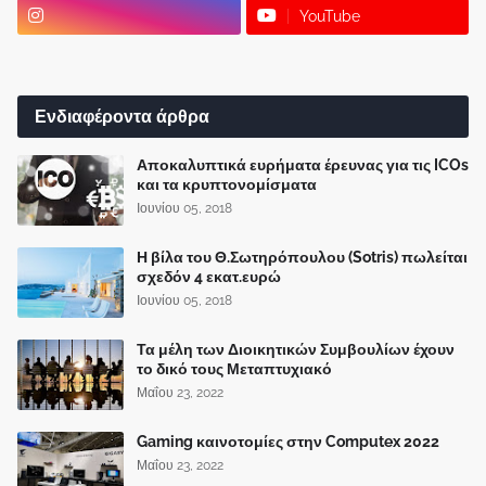
YouTube
Ενδιαφέροντα άρθρα
Αποκαλυπτικά ευρήματα έρευνας για τις ICOs
και τα κρυπτονομίσματα
Ιουνίου 05, 2018
Η βίλα του Θ.Σωτηρόπουλου (Sotris) πωλείται
σχεδόν 4 εκατ.ευρώ
Ιουνίου 05, 2018
Τα μέλη των Διοικητικών Συμβουλίων έχουν
το δικό τους Μεταπτυχιακό
Μαΐου 23, 2022
Gaming καινοτομίες στην Computex 2022
Μαΐου 23, 2022