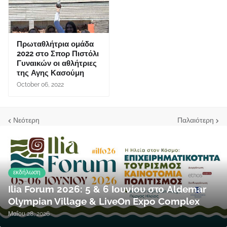
Πρωταθλήτρια ομάδα
2022 στο Σπορ Πιστόλι
Γυναικών οι αθλήτριες
της Αγης Κασούμη
October 06, 2022
Νεότερη
Παλαιότερη
εκδήλωση
Ilia Forum 2026: 5 & 6 Ιουνίου στο Aldemar
Olympian Village & LiveOn Expo Complex
Μαΐου 28, 2026