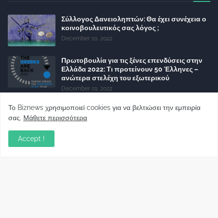
Σύλλογος Δανειοληπτών: Θα έχει συνέχεια ο
κοινοβουλευτικός σας λόγος ;
December 10, 2022
Πρωτοβουλία για τις ξένες επενδύσεις στην
Ελλάδα 2022: Τι προτείνουν 50 Έλληνες –
ανώτερα στελέχη του εξωτερικού
December 01, 2022
Φορείς: Αθέτηση της δέσμευσης της
Το Biznews χρησιμοποιεί cookies για να βελτιώσει την εμπειρία
Κυβέρνησης για το άδικο για καταναλωτές
σας.
Μάθετε περισσότερα
και επιχειρήσεις και εκτός Ευρωπαϊκής
πραγματικότητας “ψηφιακό χαράτσι”
Accept !
November 22, 2022
Δανειολήπτες ελβετικού φράγκου:
Συνάντηση με την Ευρωπαϊκή Επιτροπή
October 06, 2022
Στελέχη