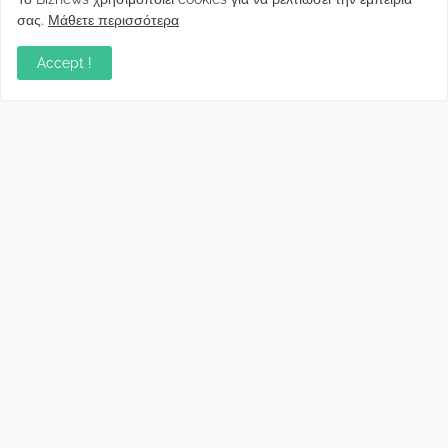
Κυβέρνησης για το άδικο για καταναλωτές
σας.
Μάθετε περισσότερα
και επιχειρήσεις και εκτός Ευρωπαϊκής
πραγματικότητας “ψηφιακό χαράτσι”
Accept !
November 22, 2022
Δανειολήπτες ελβετικού φράγκου:
Συνάντηση με την Ευρωπαϊκή Επιτροπή
October 06, 2022
Στελέχη
Φωτεινή Κριτσώνη: Η
Henkel: Νέα Πρόεδρος
Δύναμη και η Εμπειρία
Ελλάδας και Κύπρου
πίσω από το Queens Tennis
May 31, 2024
Club