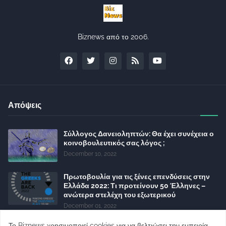
Biznews από το 2006.
Απόψεις
Σύλλογος Δανειοληπτών: Θα έχει συνέχεια ο
κοινοβουλευτικός σας λόγος ;
December 10, 2022
Πρωτοβουλία για τις ξένες επενδύσεις στην
Ελλάδα 2022: Τι προτείνουν 50 Έλληνες –
ανώτερα στελέχη του εξωτερικού
December 01, 2022
Φορείς: Αθέτηση της δέσμευσης της
Το Biznews χρησιμοποιεί cookies για να βελτιώσει την εμπειρία