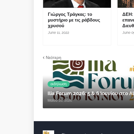
Γιώργος Τράγκας: το
ΔΕΗ: 
μυστήριο με τις ράβδους
επαν
χρυσού
Διευ
June 11, 2022
June 0
Νεότερη
εκδήλωση
Ilia Forum 2026: 5 & 6 Ιουνίου στο
Μαΐου 28, 2026