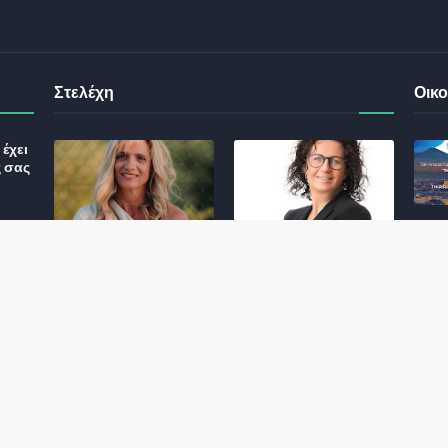
Στελέχη
Οικο
έχει
ς σας
Φωτεινή Κριτσώνη: Η
Henkel: Νέα Πρόεδρος
Δύναμη και η Εμπειρία
Ελλάδας και Κύπρου
: Τι
πίσω από το Queens
May 31, 2024
Tennis Club
ικού
June 27, 2024
σης
 για
ς και
Αποχώρησε η
Εκτός ΕΤΑΔ ο