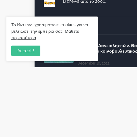
Biznews από το 2006.
Το Biznews χρησιμοποιεί cookies για να
Απόψεις
βελτιώσει την εμπειρία σας.
Μάθετε
περισσότερα
Σύλλογος Δανειοληπτών: Θα 
Accept !
συνέχεια ο κοινοβουλευτικό
λόγος ;
December 10, 2022
Πρωτοβουλία για τις ξένες
επενδύσεις στην Ελλάδα 2022
προτείνουν 50 Έλληνες –
ανώτερα στελέχη του εξωτερ
December 01, 2022
Φορείς: Αθέτηση της δέσμευ
της Κυβέρνησης για το άδικο
καταναλωτές και επιχειρήσει
εκτός Ευρωπαϊκής
πραγματικότητας “ψηφιακό