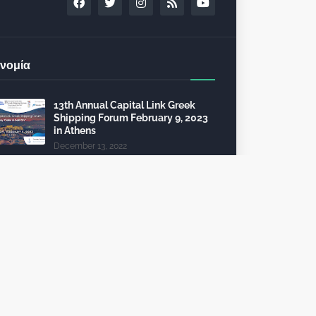
νομία
13th Annual Capital Link Greek
Shipping Forum February 9, 2023
in Athens
December 13, 2022
24th Capital Link New York Forum:
Investment opportunities in the
healthcare sector
December 10, 2022
Τέλη κυκλοφορίας 2023: από 112
θα πληρώσει 2.325 ευρώ
October 09, 2022
To 6th InvestGR Forum 2023:
“Greece, Staying the Course”, για