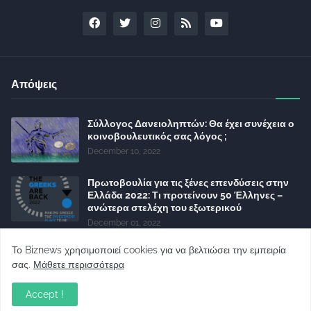
Απόψεις
Σύλλογος Δανειοληπτών: Θα έχει συνέχεια ο
κοινοβουλευτικός σας λόγος ;
December 10, 2022
Πρωτοβουλία για τις ξένες επενδύσεις στην
Ελλάδα 2022: Τι προτείνουν 50 Έλληνες –
ανώτερα στελέχη του εξωτερικού
December 01, 2022
Φορείς: Αθέτηση της δέσμευσης της
Το Biznews χρησιμοποιεί cookies για να βελτιώσει την εμπειρία
Κυβέρνησης για το άδικο για καταναλωτές
σας.
Μάθετε περισσότερα
και επιχειρήσεις και εκτός Ευρωπαϊκής
πραγματικότητας “ψηφιακό χαράτσι”
Accept !
November 22, 2022