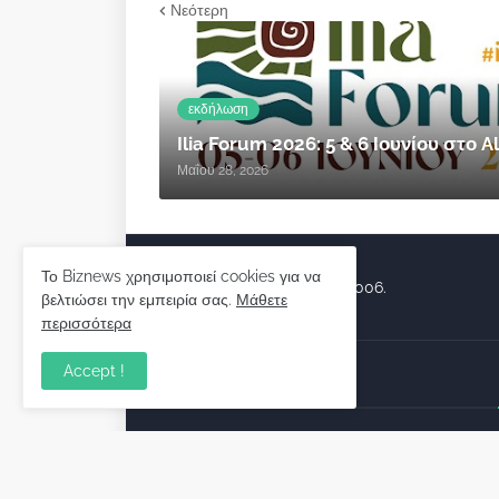
Νεότερη
εκδήλωση
Ilia Forum 2026: 5 & 6 Ιουνίου στο
Μαΐου 28, 2026
Το Biznews χρησιμοποιεί cookies για να
Biznews από το 2006.
βελτιώσει την εμπειρία σας.
Μάθετε
περισσότερα
Accept !
Απόψεις
Σύλλογος Δανειοληπτών: Θα 
συνέχεια ο κοινοβουλευτικό
λόγος ;