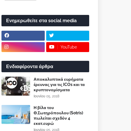
Ενημερωθείτε στα social media
YouTube
Ενδιαφέροντα άρθρα
Αποκαλυπτικά ευρήματα
έρευνας για τις ICOs και τα
κρυπτονομίσματα
Ιουνίου 05, 2018
Η βίλα του
Θ.Σωτηρόπουλου (Sotris)
πωλείται σχεδόν 4
εκατ.ευρώ
Ιουνίου 05, 2018