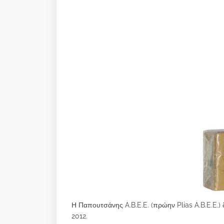
Η Παπουτσάνης A.B.E.E. (πρώην Plias A.B.E.E.)
2012.