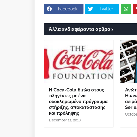
Facebook
Twitter
Άλλα ενδιαφέροντα άρθρα
Η Coca-Cola δίπλα στους
Ανώτ
πληγέντες με ένα
Huaw
ολοκληρωμένο πρόγραμμα
σειρ
στήριξης, αποκατάστασης
Serie
και πρόληψης
Octobe
December 12, 2018