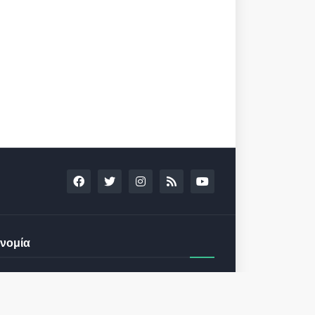
νομία
13th Annual Capital Link Greek
Shipping Forum February 9, 2023
in Athens