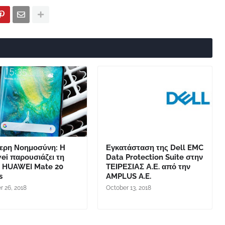
ερη Νοημοσύνη: Η
Εγκατάσταση της Dell EMC
ei παρουσιάζει τη
Data Protection Suite στην
ά HUAWEI Mate 20
ΤΕΙΡΕΣΙΑΣ Α.Ε. από την
s
AMPLUS A.E.
r 26, 2018
October 13, 2018