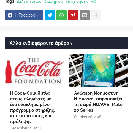
Tags:
Δελτία τύπου
διαφήμιση
επιχειρήσεις
Ad
Facebook
Άλλα ενδιαφέροντα άρθρα
Η Coca-Cola δίπλα
Ανώτερη Νοημοσύνη:
στους πληγέντες με
Η Huawei παρουσιάζει
ένα ολοκληρωμένο
τη σειρά HUAWEI Mate
πρόγραμμα στήριξης,
20 Series
αποκατάστασης και
October 26, 2018
πρόληψης
December 12, 2018