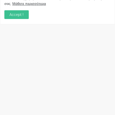
Κυβέρνησης για το άδικο για καταναλωτές
σας.
Μάθετε περισσότερα
και επιχειρήσεις και εκτός Ευρωπαϊκής
πραγματικότητας “ψηφιακό χαράτσι”
Accept !
November 22, 2022
Δανειολήπτες ελβετικού φράγκου:
Συνάντηση με την Ευρωπαϊκή Επιτροπή
October 06, 2022
Στελέχη
Φωτεινή Κριτσώνη: Η
Henkel: Νέα Πρόεδρος
Δύναμη και η Εμπειρία
Ελλάδας και Κύπρου
πίσω από το Queens Tennis
May 31, 2024
Club