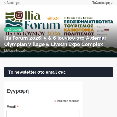
Νεότερη
Παλαιότερη
εκδήλωση
Ilia Forum 2026: 5 & 6 Ιουνίου στο Aldemar
Olympian Village & LiveOn Expo Complex
Μαΐου 28, 2026
Το newsletter στο email σας
Εγγραφή
*
indicates required
*
Email