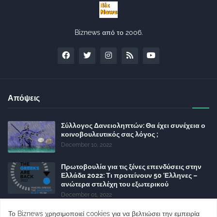
Biznews από το 2006.
Απόψεις
Σύλλογος Δανειοληπτών: Θα έχει συνέχεια ο
κοινοβουλευτικός σας λόγος ;
December 10, 2022
Πρωτοβουλία για τις ξένες επενδύσεις στην
Ελλάδα 2022: Τι προτείνουν 50 Έλληνες –
ανώτερα στελέχη του εξωτερικού
December 01, 2022
Φορείς: Αθέτηση της δέσμευσης της
Το Biznews χρησιμοποιεί cookies για να βελτιώσει την εμπειρία