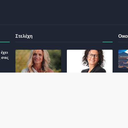
Στελέχη
Οικο
έχει
ς σας
Φωτεινή Κριτσώνη: Η
Henkel: Νέα Πρόεδρος
Δύναμη και η Εμπειρία
Ελλάδας και Κύπρου
: Τι
πίσω από το Queens
May 31, 2024
Tennis Club
ικού
June 27, 2024
σης
 για
ς και