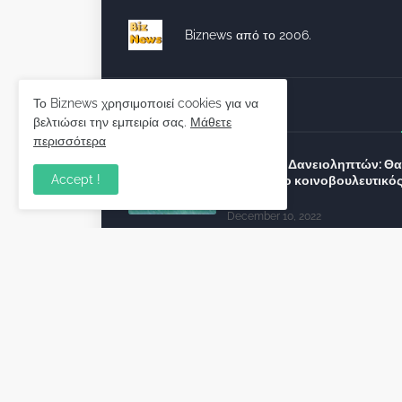
Biznews από το 2006.
Το Biznews χρησιμοποιεί cookies για να
Απόψεις
βελτιώσει την εμπειρία σας.
Μάθετε
περισσότερα
Σύλλογος Δανειοληπτών: Θα 
Accept !
συνέχεια ο κοινοβουλευτικό
λόγος ;
December 10, 2022
Πρωτοβουλία για τις ξένες
επενδύσεις στην Ελλάδα 2022
προτείνουν 50 Έλληνες –
ανώτερα στελέχη του εξωτερ
December 01, 2022
Φορείς: Αθέτηση της δέσμευ
της Κυβέρνησης για το άδικο
καταναλωτές και επιχειρήσει