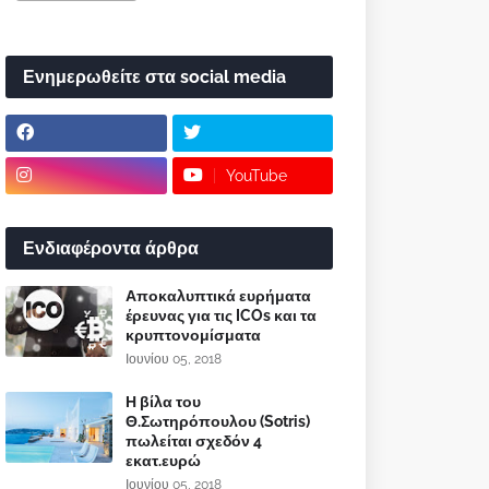
Ενημερωθείτε στα social media
YouTube
Ενδιαφέροντα άρθρα
Αποκαλυπτικά ευρήματα
έρευνας για τις ICOs και τα
κρυπτονομίσματα
Ιουνίου 05, 2018
Η βίλα του
Θ.Σωτηρόπουλου (Sotris)
πωλείται σχεδόν 4
εκατ.ευρώ
Ιουνίου 05, 2018