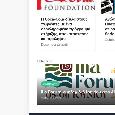
Η Coca-Cola δίπλα στους
Ανώτ
πληγέντες με ένα
Huaw
ολοκληρωμένο πρόγραμμα
σειρ
στήριξης, αποκατάστασης
Serie
και πρόληψης
Octobe
December 12, 2018
Νεότερη
εκδήλωση
Ilia Forum 2026: 5 & 6 Ιουνίου στο
Μαΐου 28, 2026