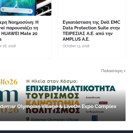
ερη Νοημοσύνη: Η
Εγκατάσταση της Dell EMC
ei παρουσιάζει τη
Data Protection Suite στην
ά HUAWEI Mate 20
ΤΕΙΡΕΣΙΑΣ Α.Ε. από την
s
AMPLUS A.E.
r 26, 2018
October 13, 2018
Παλαιότερη
 Aldemar Olympian Village & LiveOn Expo Complex