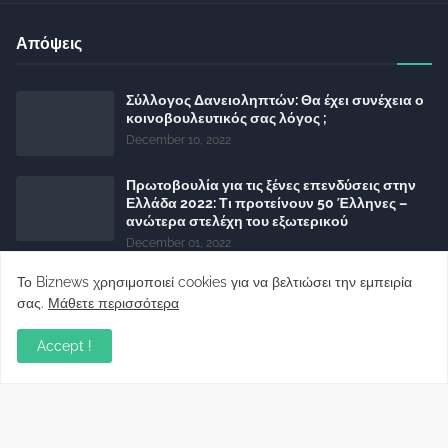
Απόψεις
Σύλλογος Δανειοληπτών: Θα έχει συνέχεια ο
κοινοβουλευτικός σας λόγος ;
December 10, 2022
Πρωτοβουλία για τις ξένες επενδύσεις στην
Ελλάδα 2022: Τι προτείνουν 50 Έλληνες –
ανώτερα στελέχη του εξωτερικού
December 01, 2022
Φορείς: Αθέτηση της δέσμευσης της
Το Biznews χρησιμοποιεί cookies για να βελτιώσει την εμπειρία
Κυβέρνησης για το άδικο για καταναλωτές
σας.
Μάθετε περισσότερα
και επιχειρήσεις και εκτός Ευρωπαϊκής
πραγματικότητας “ψηφιακό χαράτσι”
Accept !
November 22, 2022
Δανειολήπτες ελβετικού φράγκου:
Συνάντηση με την Ευρωπαϊκή Επιτροπή
October 06, 2022