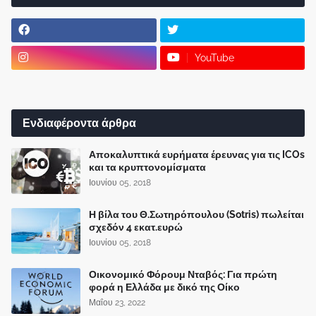
YouTube
Ενδιαφέροντα άρθρα
Αποκαλυπτικά ευρήματα έρευνας για τις ICOs
και τα κρυπτονομίσματα
Ιουνίου 05, 2018
Η βίλα του Θ.Σωτηρόπουλου (Sotris) πωλείται
σχεδόν 4 εκατ.ευρώ
Ιουνίου 05, 2018
Οικονομικό Φόρουμ Νταβός: Για πρώτη
φορά η Ελλάδα με δικό της Οίκο
Μαΐου 23, 2022