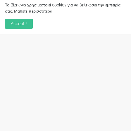
Το Biznews χρησιμοποιεί cookies για να βελτιώσει την εμπειρία
σας.
Μάθετε περισσότερα
Απόψεις
Accept !
Σύλλογος Δανειοληπτών: Θα έχει συνέχεια ο
κοινοβουλευτικός σας λόγος ;
December 10, 2022
Πρωτοβουλία για τις ξένες επενδύσεις στην
Ελλάδα 2022: Τι προτείνουν 50 Έλληνες –
ανώτερα στελέχη του εξωτερικού
December 01, 2022
Φορείς: Αθέτηση της δέσμευσης της
Κυβέρνησης για το άδικο για καταναλωτές
και επιχειρήσεις και εκτός Ευρωπαϊκής
πραγματικότητας “ψηφιακό χαράτσι”
November 22, 2022
Δανειολήπτες ελβετικού φράγκου:
Συνάντηση με την Ευρωπαϊκή Επιτροπή
October 06, 2022