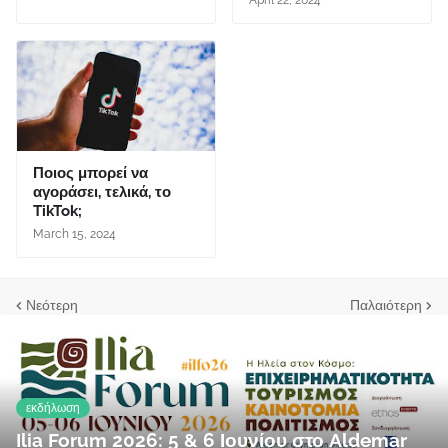
April 22, 2024
Ποιος μπορεί να
αγοράσει, τελικά, το
TikTok;
March 15, 2024
Νεότερη
Παλαιότερη
εκδήλωση
Ilia Forum 2026: 5 & 6 Ιουνίου στο Aldemar