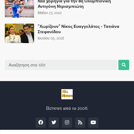
Νέα χορηγία για την 8η Ολυμπιονίκη
Αντιγόνη Ντρισμπιώτη
Μαΐου 23, 2022
"Χωρίζουν" Νίκος Ευαγγελάτος - Τατιάνα
Στεφανίδου
Ιουνίου 05, 2018
Biznews από το 2006.