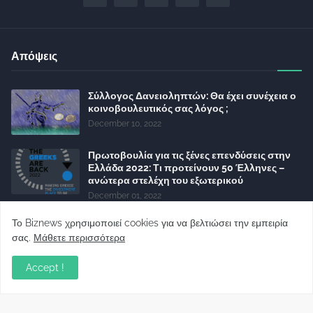
Απόψεις
Σύλλογος Δανειοληπτών: Θα έχει συνέχεια ο
κοινοβουλευτικός σας λόγος ;
December 10, 2022
Πρωτοβουλία για τις ξένες επενδύσεις στην
Ελλάδα 2022: Τι προτείνουν 50 Έλληνες –
ανώτερα στελέχη του εξωτερικού
December 01, 2022
Φορείς: Αθέτηση της δέσμευσης της
Το Biznews χρησιμοποιεί cookies για να βελτιώσει την εμπειρία
Κυβέρνησης για το άδικο για καταναλωτές
σας.
Μάθετε περισσότερα
και επιχειρήσεις και εκτός Ευρωπαϊκής
πραγματικότητας “ψηφιακό χαράτσι”
Accept !
November 22, 2022
Δανειολήπτες ελβετικού φράγκου: