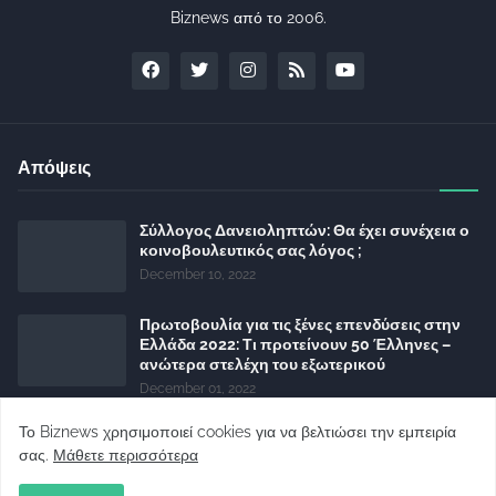
Biznews από το 2006.
Απόψεις
Σύλλογος Δανειοληπτών: Θα έχει συνέχεια ο
κοινοβουλευτικός σας λόγος ;
December 10, 2022
Πρωτοβουλία για τις ξένες επενδύσεις στην
Ελλάδα 2022: Τι προτείνουν 50 Έλληνες –
ανώτερα στελέχη του εξωτερικού
December 01, 2022
Φορείς: Αθέτηση της δέσμευσης της
Το Biznews χρησιμοποιεί cookies για να βελτιώσει την εμπειρία
Κυβέρνησης για το άδικο για καταναλωτές
σας.
Μάθετε περισσότερα
και επιχειρήσεις και εκτός Ευρωπαϊκής
πραγματικότητας “ψηφιακό χαράτσι”