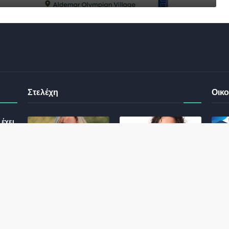
Στελέχη
Οικο
έχει
ς σας
Φωτεινή Κριτσώνη: Η
Henkel: Νέα Πρόεδρος
Δύναμη και η Εμπειρία
Ελλάδας και Κύπρου
: Τι
πίσω από το Queens
May 31, 2024
Tennis Club
ικού
June 27, 2024