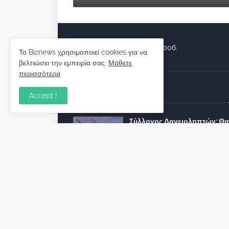
Biznews από το 2006.
Το Biznews χρησιμοποιεί cookies για να
βελτιώσει την εμπειρία σας.
Μάθετε
περισσότερα
Απόψεις
Accept !
Σύλλογος Δανειοληπτών: Θα 
συνέχεια ο κοινοβουλευτικό
λόγος ;
December 10, 2022
Πρωτοβουλία για τις ξένες
επενδύσεις στην Ελλάδα 2022
προτείνουν 50 Έλληνες –
ανώτερα στελέχη του εξωτερ
December 01, 2022