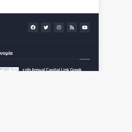
νομία
13th Annual Capital Link Greek
Shipping Forum February 9, 2023
in Athens
December 13, 2022
24th Capital Link New York Forum:
Investment opportunities in the
healthcare sector
December 10, 2022
Τέλη κυκλοφορίας 2023: από 112