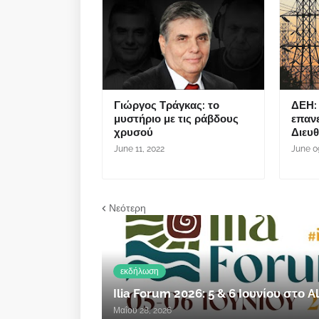
Γιώργος Τράγκας: το
ΔΕΗ: 
μυστήριο με τις ράβδους
επαν
χρυσού
Διευ
June 11, 2022
June 0
Νεότερη
εκδήλωση
Ilia Forum 2026: 5 & 6 Ιουνίου στο
Μαΐου 28, 2026