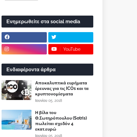
Ενημερωθείτε στα social media
YouTube
Ενδιαφέροντα άρθρα
Αποκαλυπτικά ευρήματα
έρευνας για τις ICOs και τα
κρυπτονομίσματα
Ιουνίου 05, 2018
Η βίλα του
Θ.Σωτηρόπουλου (Sotris)
πωλείται σχεδόν 4
εκατ.ευρώ
Ιουνίου 05, 2018