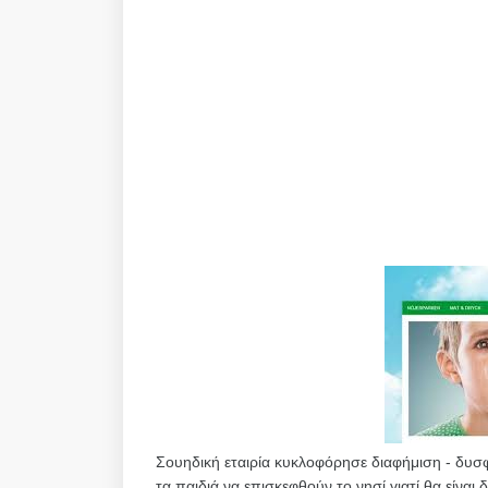
Σουηδική εταιρία κυκλοφόρησε διαφήμιση - δυσ
τα παιδιά να επισκεφθούν το νησί γιατί θα είναι