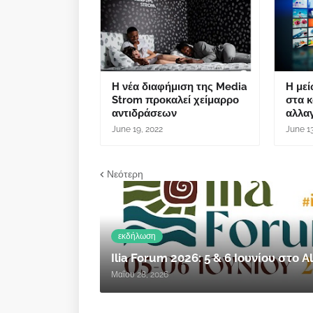
Η νέα διαφήμιση της Media
Η με
Strom προκαλεί χείμαρρο
στα κ
αντιδράσεων
αλλαγ
June 19, 2022
June 1
Νεότερη
εκδήλωση
Ilia Forum 2026: 5 & 6 Ιουνίου στο
Μαΐου 28, 2026