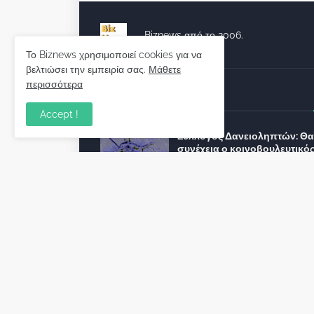
Biznews από το 2006.
Το Biznews χρησιμοποιεί cookies για να
βελτιώσει την εμπειρία σας.
Μάθετε
περισσότερα
Απόψεις
Accept !
Σύλλογος Δανειοληπτών: Θα 
συνέχεια ο κοινοβουλευτικό
λόγος ;
December 10, 2022
Πρωτοβουλία για τις ξένες
επενδύσεις στην Ελλάδα 2022
προτείνουν 50 Έλληνες –
ανώτερα στελέχη του εξωτερ
December 01, 2022
Φορείς: Αθέτηση της δέσμευ
της Κυβέρνησης για το άδικο
καταναλωτές και επιχειρήσει