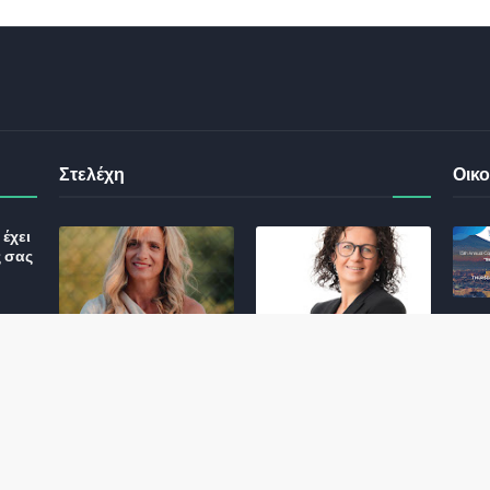
Στελέχη
Οικο
έχει
ς σας
Φωτεινή Κριτσώνη: Η
Henkel: Νέα Πρόεδρος
Δύναμη και η Εμπειρία
Ελλάδας και Κύπρου
: Τι
πίσω από το Queens
May 31, 2024
Tennis Club
ικού
June 27, 2024
σης
 για