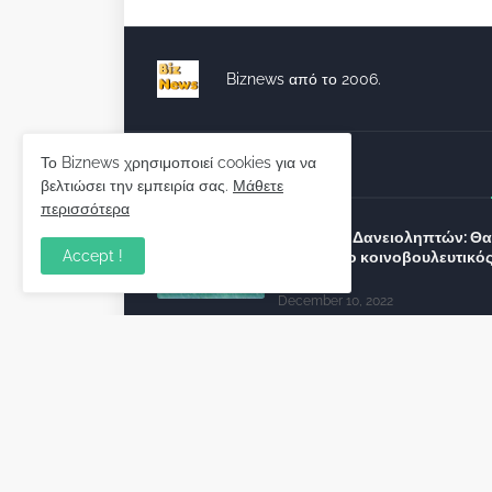
Biznews από το 2006.
Το Biznews χρησιμοποιεί cookies για να
Απόψεις
βελτιώσει την εμπειρία σας.
Μάθετε
περισσότερα
Σύλλογος Δανειοληπτών: Θα 
Accept !
συνέχεια ο κοινοβουλευτικό
λόγος ;
December 10, 2022
Πρωτοβουλία για τις ξένες
επενδύσεις στην Ελλάδα 2022
προτείνουν 50 Έλληνες –
ανώτερα στελέχη του εξωτερ
December 01, 2022
Φορείς: Αθέτηση της δέσμευ
της Κυβέρνησης για το άδικο