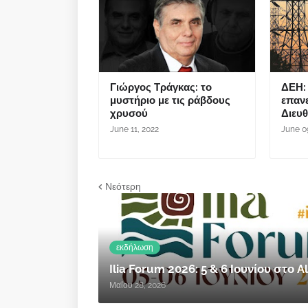
Γιώργος Τράγκας: το
ΔΕΗ: 
μυστήριο με τις ράβδους
επαν
χρυσού
Διευ
June 11, 2022
June 0
Νεότερη
εκδήλωση
Ilia Forum 2026: 5 & 6 Ιουνίου στο
Μαΐου 28, 2026