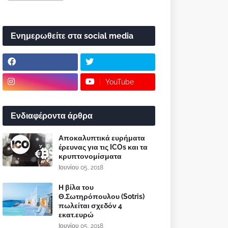
Ενημερωθείτε στα social media
YouTube
Ενδιαφέροντα άρθρα
Αποκαλυπτικά ευρήματα
έρευνας για τις ICOs και τα
κρυπτονομίσματα
Ιουνίου 05, 2018
Η βίλα του
Θ.Σωτηρόπουλου (Sotris)
πωλείται σχεδόν 4
εκατ.ευρώ
Ιουνίου 05, 2018