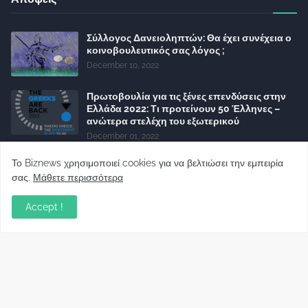
Σύλλογος Δανειοληπτών: Θα έχει συνέχεια ο
κοινοβουλευτικός σας λόγος ;
December 10, 2022
Πρωτοβουλία για τις ξένες επενδύσεις στην
Ελλάδα 2022: Τι προτείνουν 50 Έλληνες –
ανώτερα στελέχη του εξωτερικού
December 01, 2022
Φορείς: Αθέτηση της δέσμευσης της
Το Biznews χρησιμοποιεί cookies για να βελτιώσει την εμπειρία
Κυβέρνησης για το άδικο για καταναλωτές
σας.
Μάθετε περισσότερα
και επιχειρήσεις και εκτός Ευρωπαϊκής
πραγματικότητας “ψηφιακό χαράτσι”
Accept !
November 22, 2022
Δανειολήπτες ελβετικού φράγκου:
Συνάντηση με την Ευρωπαϊκή Επιτροπή
October 06, 2022
Στελέχη