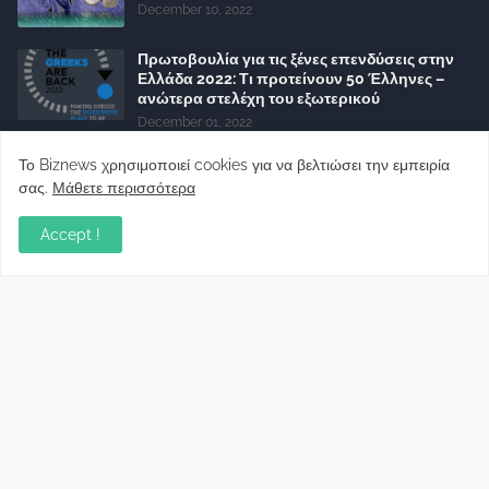
December 10, 2022
Πρωτοβουλία για τις ξένες επενδύσεις στην
Ελλάδα 2022: Τι προτείνουν 50 Έλληνες –
ανώτερα στελέχη του εξωτερικού
December 01, 2022
Φορείς: Αθέτηση της δέσμευσης της
Το Biznews χρησιμοποιεί cookies για να βελτιώσει την εμπειρία
Κυβέρνησης για το άδικο για καταναλωτές
σας.
Μάθετε περισσότερα
και επιχειρήσεις και εκτός Ευρωπαϊκής
πραγματικότητας “ψηφιακό χαράτσι”
Accept !
November 22, 2022
Δανειολήπτες ελβετικού φράγκου:
Συνάντηση με την Ευρωπαϊκή Επιτροπή
October 06, 2022
Στελέχη