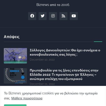
Biznews από το 2006.
Απόψεις
Σύλλογος Δανειοληπτών: Θα έχει συνέχεια ο
κοινοβουλευτικός σας λόγος ;
December 10, 2022
Πρωτοβουλία για τις ξένες επενδύσεις στην
Ελλάδα 2022: Τι προτείνουν 50 Έλληνες –
ανώτερα στελέχη του εξωτερικού
December 01, 2022
Φορείς: Αθέτηση της δέσμευσης της
Το Biznews χρησιμοποιεί cookies για να βελτιώσει την εμπειρία
Κυβέρνησης για το άδικο για καταναλωτές
σας.
Μάθετε περισσότερα
και επιχειρήσεις και εκτός Ευρωπαϊκής
πραγματικότητας “ψηφιακό χαράτσι”