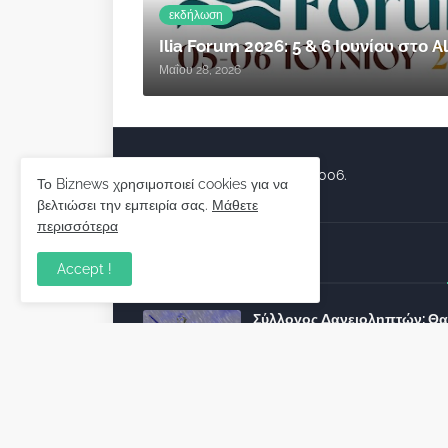
εκδήλωση
Ilia Forum 2026: 5 & 6 Ιουνίου στο
Μαΐου 28, 2026
Biznews από το 2006.
Το Biznews χρησιμοποιεί cookies για να
βελτιώσει την εμπειρία σας.
Μάθετε
περισσότερα
Απόψεις
Accept !
Σύλλογος Δανειοληπτών: Θα 
συνέχεια ο κοινοβουλευτικό
λόγος ;
December 10, 2022
Πρωτοβουλία για τις ξένες
επενδύσεις στην Ελλάδα 2022