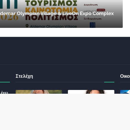
 Aldemar Olympian Village & LiveOn Expo Complex
Στελέχη
Οικο
έχει
ς σας
Φωτεινή Κριτσώνη: Η
Henkel: Νέα Πρόεδρος
Δύναμη και η Εμπειρία
Ελλάδας και Κύπρου
: Τι
πίσω από το Queens