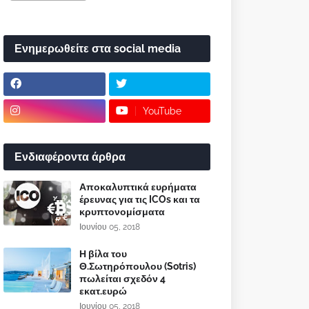
Ενημερωθείτε στα social media
YouTube
Ενδιαφέροντα άρθρα
Αποκαλυπτικά ευρήματα
έρευνας για τις ICOs και τα
κρυπτονομίσματα
Ιουνίου 05, 2018
Η βίλα του
Θ.Σωτηρόπουλου (Sotris)
πωλείται σχεδόν 4
εκατ.ευρώ
Ιουνίου 05, 2018