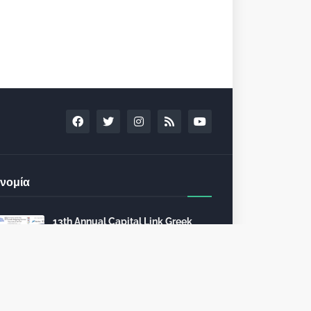
νομία
13th Annual Capital Link Greek
Shipping Forum February 9, 2023
in Athens
December 13, 2022
24th Capital Link New York Forum:
Investment opportunities in the