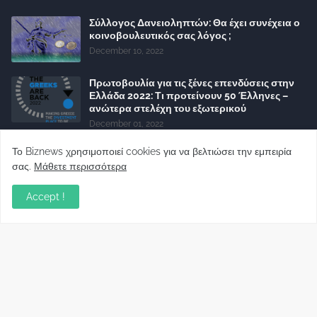
Σύλλογος Δανειοληπτών: Θα έχει συνέχεια ο
κοινοβουλευτικός σας λόγος ;
December 10, 2022
Πρωτοβουλία για τις ξένες επενδύσεις στην
Ελλάδα 2022: Τι προτείνουν 50 Έλληνες –
ανώτερα στελέχη του εξωτερικού
December 01, 2022
Φορείς: Αθέτηση της δέσμευσης της
Το Biznews χρησιμοποιεί cookies για να βελτιώσει την εμπειρία
Κυβέρνησης για το άδικο για καταναλωτές
σας.
Μάθετε περισσότερα
και επιχειρήσεις και εκτός Ευρωπαϊκής
πραγματικότητας “ψηφιακό χαράτσι”
Accept !
November 22, 2022
Δανειολήπτες ελβετικού φράγκου:
Συνάντηση με την Ευρωπαϊκή Επιτροπή
October 06, 2022
Στελέχη