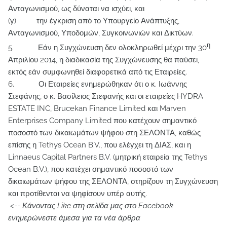
Ανταγωνισμού, ως δύναται να ισχύει, και
(γ) την έγκριση από το Υπουργείο Ανάπτυξης,
Ανταγωνισμού, Υποδομών, Συγκοινωνιών και Δικτύων.
η
5. Εάν η Συγχώνευση δεν ολοκληρωθεί μέχρι την 30
Απριλίου 2014, η διαδικασία της Συγχώνευσης θα παύσει,
εκτός εάν συμφωνηθεί διαφορετικά από τις Εταιρείες.
6. Οι Εταιρείες ενημερώθηκαν ότι ο κ. Ιωάννης
Στεφάνης, ο κ. Βασίλειος Στεφανής και οι εταιρείες HYDRA
ESTATE INC, Brucekan Finance Limited και Marven
Enterprises Company Limited που κατέχουν σημαντικό
ποσοστό των δικαιωμάτων ψήφου στη ΣΕΛΟΝΤΑ, καθώς
επίσης η Tethys Ocean B.V., που ελέγχει τη ΔΙΑΣ, και η
Linnaeus Capital Partners B.V. (μητρική εταιρεία της Tethys
Ocean B.V.), που κατέχει σημαντικό ποσοστό των
δικαιωμάτων ψήφου της ΣΕΛΟΝΤΑ, στηρίζουν τη Συγχώνευση
και προτίθενται να ψηφίσουν υπέρ αυτής.
<--
Κάνοντας Like στη σελίδα μας στο Facebook
ενημερώνεστε άμεσα για τα νέα άρθρα