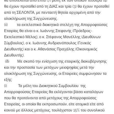
θα αποτελείται από επτά (7) μέλη, εκ των οποίων τέσσερα (4)
θα έχουν προταθεί από τη ΔΙΑΣ και τρία (3) θα έχουν προταθεί
από τη ΣΕΛΟΝΤΑ, με πενταετή θητεία αρχομένη από την
ολοκλήρωση της Συγχώνευσης.
(ii) τα εκτελεστικά διοικητικά στελέχη της Απορροφούσας
Εταιρίας θα είναι ο κ. Ιωάννης Στεφανής (Πρόεδρος-
Εκτελεστικό Μέλος), ο κ. Στέφανος Μανέλλης (Διευθύνων
Σύμβουλος), ο κ. Ιωάννης Ανδριανόπουλος (Γενικός
Διευθυντής) και ο κ. Αθανάσιος Πραχάλης (Οικονομικός
Διευθυντής).
(δ) Με σκοπό την ενίσχυση της εταιρικής διακυβέρνησης
και την προστασία των μετόχων μειοψηφίας μετά την
ολοκλήρωση της Συγχώνευσης, οι Εταιρείες συμφώνησαν τα
εξής:
(i) Τα μέλη του Διοικητικού Συμβουλίου της
Απορροφούσας Εταιρείας θα εκλέγονται βάσει καταλόγων
που θα προτείνοντα από μετόχους της Απορροφούσας
Εταιρείας, οι οποίοι θα εκπροσωπούν, είτε ατομικά είτε από
κοινού με άλλους μετόχους, τουλάχιστον 15% του συνολικού