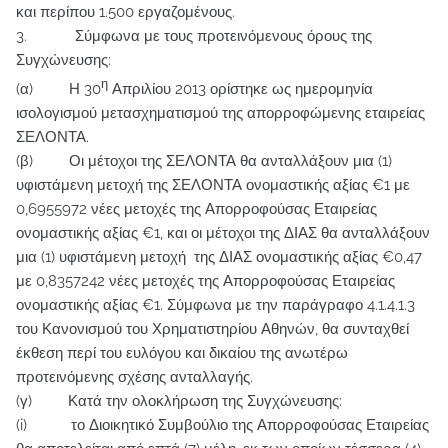
και περίπου 1.500 εργαζομένους.
3. Σύμφωνα με τους προτεινόμενους όρους της
Συγχώνευσης:
η
(α) Η 30
Απριλίου 2013 ορίστηκε ως ημερομηνία
ισολογισμού μετασχηματισμού της απορροφώμενης εταιρείας
ΣΕΛΟΝΤΑ.
(β) Οι μέτοχοι της ΣΕΛΟΝΤΑ θα ανταλλάξουν μια (1)
υφιστάμενη μετοχή της ΣΕΛΟΝΤΑ ονομαστικής αξίας €1 με
0,6955972 νέες μετοχές της Απορροφούσας Εταιρείας
ονομαστικής αξίας €1, και οι μέτοχοι της ΔΙΑΣ θα ανταλλάξουν
μια (1) υφιστάμενη μετοχή της ΔΙΑΣ ονομαστικής αξίας €0,47
με 0,8357242 νέες μετοχές της Απορροφούσας Εταιρείας
ονομαστικής αξίας €1. Σύμφωνα με την παράγραφο 4.1.4.1.3
του Κανονισμού του Χρηματιστηρίου Αθηνών, θα συνταχθεί
έκθεση περί του ευλόγου και δικαίου της ανωτέρω
προτεινόμενης σχέσης ανταλλαγής.
(γ) Κατά την ολοκλήρωση της Συγχώνευσης:
(i) το Διοικητικό Συμβούλιο της Απορροφούσας Εταιρείας