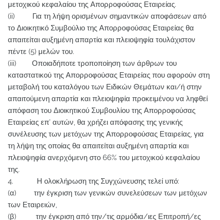
μετοχικού κεφαλαίου της Απορροφούσας Εταιρείας.
(ii) Για τη λήψη ορισμένων σημαντικών αποφάσεων από
το Διοικητικό Συμβούλιο της Απορροφούσας Εταιρείας θα
απαιτείται αυξημένη απαρτία και πλειοψηφία τουλάχιστον
πέντε (5) μελών του.
(iii) Οποιαδήποτε τροποποίηση των άρθρων του
καταστατικού της Απορροφούσας Εταιρείας που αφορούν στη
μεταβολή του καταλόγου των Ειδικών Θεμάτων και/ή στην
απαιτούμενη απαρτία και πλειοψηφία προκειμένου να ληφθεί
απόφαση του Διοικητικού Συμβουλίου της Απορροφούσας
Εταιρείας επ’ αυτών, θα χρήζει απόφασης της γενικής
συνέλευσης των μετόχων της Απορροφούσας Εταιρείας, για
τη λήψη της οποίας θα απαιτείται αυξημένη απαρτία και
πλειοψηφία ανερχόμενη στο 66% του μετοχικού κεφαλαίου
της.
4. Η ολοκλήρωση της Συγχώνευσης τελεί υπό:
(α) την έγκριση των γενικών συνελεύσεων των μετόχων
των Εταιρειών,
(β) την έγκριση από την/τις αρμόδια/ιες Επιτροπή/ες