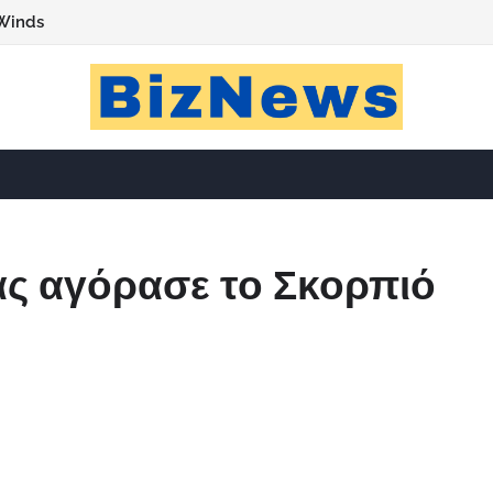
Winds
ς αγόρασε το Σκορπιό