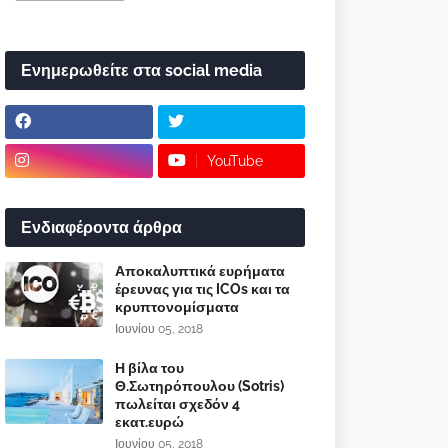
Ενημερωθείτε στα social media
YouTube
Ενδιαφέροντα άρθρα
Αποκαλυπτικά ευρήματα
έρευνας για τις ICOs και τα
κρυπτονομίσματα
Ιουνίου 05, 2018
Η βίλα του
Θ.Σωτηρόπουλου (Sotris)
πωλείται σχεδόν 4
εκατ.ευρώ
Ιουνίου 05, 2018