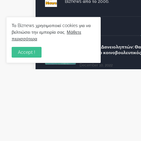
Biznews από το 2006.
Το Biznews χρησιμοποιεί cookies για να
Απόψεις
βελτιώσει την εμπειρία σας.
Μάθετε
περισσότερα
Σύλλογος Δανειοληπτών: Θα 
Accept !
συνέχεια ο κοινοβουλευτικό
λόγος ;
December 10, 2022
Πρωτοβουλία για τις ξένες
επενδύσεις στην Ελλάδα 2022
προτείνουν 50 Έλληνες –
ανώτερα στελέχη του εξωτερ
December 01, 2022
Φορείς: Αθέτηση της δέσμευ
της Κυβέρνησης για το άδικο
καταναλωτές και επιχειρήσει
εκτός Ευρωπαϊκής
πραγματικότητας “ψηφιακό