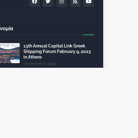
νομία
13th Annual Capital Link Greek
Shipping Forum February 9, 2023
in Athens
December 13, 2022
24th Capital Link New York Forum:
Investment opportunities in the
healthcare sector
December 10, 2022
Τέλη κυκλοφορίας 2023: από 112
θα πληρώσει 2.325 ευρώ
October 09, 2022
To 6th InvestGR Forum 2023:
“Greece, Staying the Course”, για