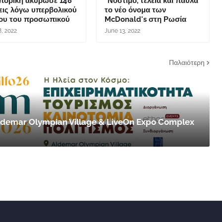
πορική ακύρωσε 148
"Νόστιμο, τελεία και παύλα"
εις λόγω υπερβολικού
το νέο όνομα των
ου του προσωπικού
McDonald's στη Ρωσία
8, 2022
June 13, 2022
Παλαιότερη
 Aldemar Olympian Village & LiveOn Expo Complex