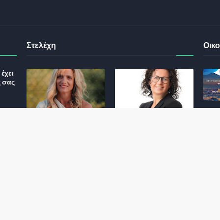
Στελέχη
Οικο
έχει
ς σας
Φωτεινή Κριτσώνη: Η
Henkel: Νέα Πρόεδρος
Δύναμη και η Εμπειρία
Ελλάδας και Κύπρου
: Τι
πίσω από το Queens
May 31, 2024
Tennis Club
ικού
June 27, 2024
σης
 για
ς και
Αποχώρησε η
Εκτός ΕΤΑΔ ο