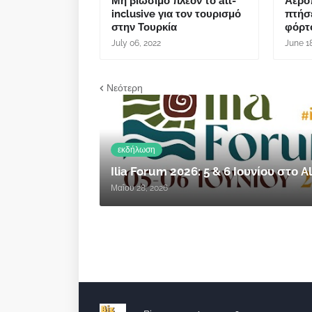
Μη βιώσιμο πλέον το all-
Αερο
inclusive για τον τουρισμό
πτήσ
στην Τουρκία
φόρτ
July 06, 2022
June 1
Νεότερη
εκδήλωση
Ilia Forum 2026: 5 & 6 Ιουνίου στο
Μαΐου 28, 2026