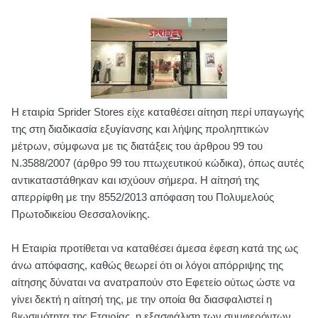
Η εταιρία Sprider Stores είχε καταθέσει αίτηση περί υπαγωγής
της στη διαδικασία εξυγίανσης και λήψης προληπτικών
μέτρων, σύμφωνα με τις διατάξεις του άρθρου 99 του
Ν.3588/2007 (άρθρο 99 του πτωχευτικού κώδικα), όπως αυτές
αντικαταστάθηκαν και ισχύουν σήμερα. Η αίτησή της
απερρίφθη με την 8552/2013 απόφαση του Πολυμελούς
Πρωτοδικείου Θεσσαλονίκης.
Η Εταιρία προτίθεται να καταθέσει άμεσα έφεση κατά της ως
άνω απόφασης, καθώς θεωρεί ότι οι λόγοι απόρριψης της
αίτησης δύναται να ανατραπούν στο Εφετείο ούτως ώστε να
γίνει δεκτή η αίτησή της, με την οποία θα διασφαλιστεί η
βιωσιμότητα της Εταιρίας, η εξασφάλιση των συμφερόντων