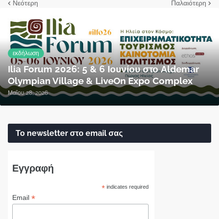
Νεότερη
Παλαιότερη
εκδήλωση
Ilia Forum 2026: 5 & 6 Ιουνίου στο Aldemar
Olympian Village & LiveOn Expo Complex
Μαΐου 28, 2026
Το newsletter στο email σας
Εγγραφή
*
indicates required
*
Email