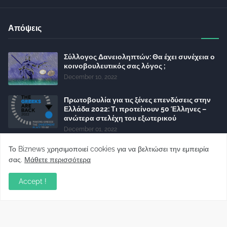
Απόψεις
Σύλλογος Δανειοληπτών: Θα έχει συνέχεια ο
κοινοβουλευτικός σας λόγος ;
December 10, 2022
Πρωτοβουλία για τις ξένες επενδύσεις στην
Ελλάδα 2022: Τι προτείνουν 50 Έλληνες –
ανώτερα στελέχη του εξωτερικού
December 01, 2022
Φορείς: Αθέτηση της δέσμευσης της
Το Biznews χρησιμοποιεί cookies για να βελτιώσει την εμπειρία
Κυβέρνησης για το άδικο για καταναλωτές
σας.
Μάθετε περισσότερα
και επιχειρήσεις και εκτός Ευρωπαϊκής
πραγματικότητας “ψηφιακό χαράτσι”
Accept !
November 22, 2022
Δανειολήπτες ελβετικού φράγκου:
Συνάντηση με την Ευρωπαϊκή Επιτροπή