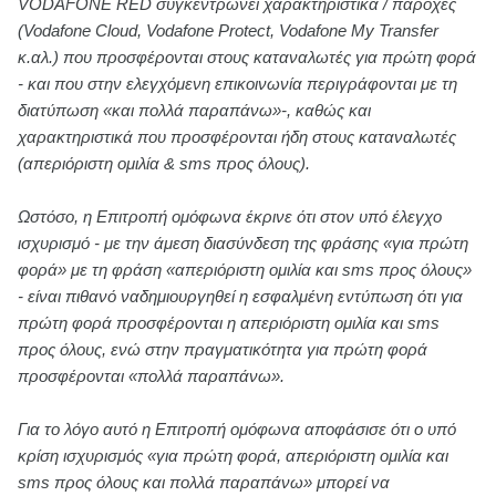
VODAFONE RED συγκεντρώνει χαρακτηριστικά / παροχές
(Vodafone Cloud, Vodafone Protect, Vodafone My Transfer
κ.αλ.) που προσφέρονται στους καταναλωτές για πρώτη φορά
- και που στην ελεγχόμενη επικοινωνία περιγράφονται με τη
διατύπωση «και πολλά παραπάνω»-, καθώς και
χαρακτηριστικά που προσφέρονται ήδη στους καταναλωτές
(απεριόριστη ομιλία & sms προς όλους).
Ωστόσο, η Επιτροπή ομόφωνα έκρινε ότι στον υπό έλεγχο
ισχυρισμό - με την άμεση διασύνδεση της φράσης «για πρώτη
φορά» με τη φράση «απεριόριστη ομιλία και sms προς όλους»
- είναι πιθανό ναδημιουργηθεί η εσφαλμένη εντύπωση ότι για
πρώτη φορά προσφέρονται η απεριόριστη ομιλία και sms
προς όλους, ενώ στην πραγματικότητα για πρώτη φορά
προσφέρονται «πολλά παραπάνω».
Για το λόγο αυτό η Επιτροπή ομόφωνα αποφάσισε ότι ο υπό
κρίση ισχυρισμός «για πρώτη φορά, απεριόριστη ομιλία και
sms προς όλους και πολλά παραπάνω» μπορεί να