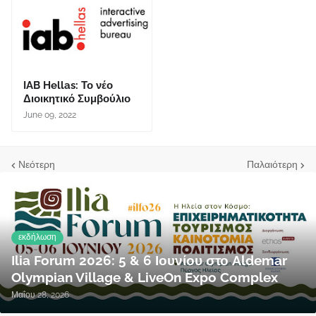
IAB Hellas: Το νέο
Διοικητικό Συμβούλιο
June 09, 2022
Νεότερη
Παλαιότερη
εκδήλωση
Ilia Forum 2026: 5 & 6 Ιουνίου στο Aldemar
Olympian Village & LiveOn Expo Complex
Μαΐου 28, 2026