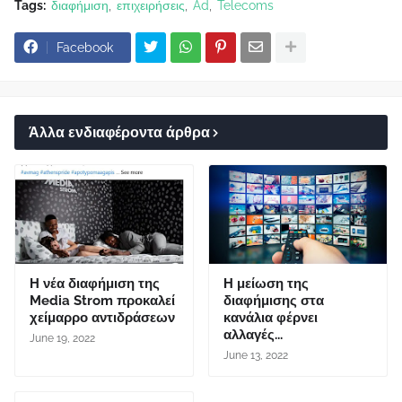
Tags:
διαφήμιση
επιχειρήσεις
Ad
Telecoms
Facebook
Άλλα ενδιαφέροντα άρθρα
Η νέα διαφήμιση της
Η μείωση της
Media Strom προκαλεί
διαφήμισης στα
χείμαρρο αντιδράσεων
κανάλια φέρνει
αλλαγές...
June 19, 2022
June 13, 2022