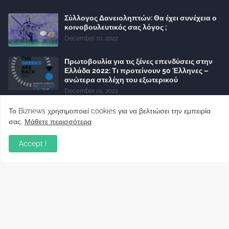
Σύλλογος Δανειοληπτών: Θα έχει συνέχεια ο
κοινοβουλευτικός σας λόγος ;
December 10, 2022
Πρωτοβουλία για τις ξένες επενδύσεις στην
Ελλάδα 2022: Τι προτείνουν 50 Έλληνες –
ανώτερα στελέχη του εξωτερικού
December 01, 2022
Φορείς: Αθέτηση της δέσμευσης της
Το Biznews χρησιμοποιεί cookies για να βελτιώσει την εμπειρία
Κυβέρνησης για το άδικο για καταναλωτές
σας.
Μάθετε περισσότερα
και επιχειρήσεις και εκτός Ευρωπαϊκής
πραγματικότητας “ψηφιακό χαράτσι”
Accept !
November 22, 2022
Δανειολήπτες ελβετικού φράγκου:
Συνάντηση με την Ευρωπαϊκή Επιτροπή
October 06, 2022
Στελέχη