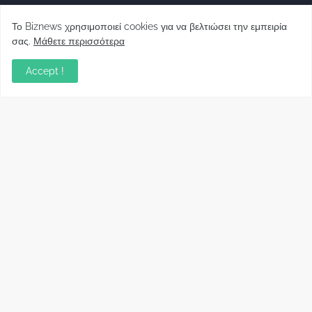
Το Biznews χρησιμοποιεί cookies για να βελτιώσει την εμπειρία
σας.
Μάθετε περισσότερα
Απόψεις
Accept !
Σύλλογος Δανειοληπτών: Θα έχει συνέχεια ο
κοινοβουλευτικός σας λόγος ;
December 10, 2022
Πρωτοβουλία για τις ξένες επενδύσεις στην
Ελλάδα 2022: Τι προτείνουν 50 Έλληνες –
ανώτερα στελέχη του εξωτερικού
December 01, 2022
Φορείς: Αθέτηση της δέσμευσης της
Κυβέρνησης για το άδικο για καταναλωτές
και επιχειρήσεις και εκτός Ευρωπαϊκής
πραγματικότητας “ψηφιακό χαράτσι”
November 22, 2022
Δανειολήπτες ελβετικού φράγκου:
Συνάντηση με την Ευρωπαϊκή Επιτροπή