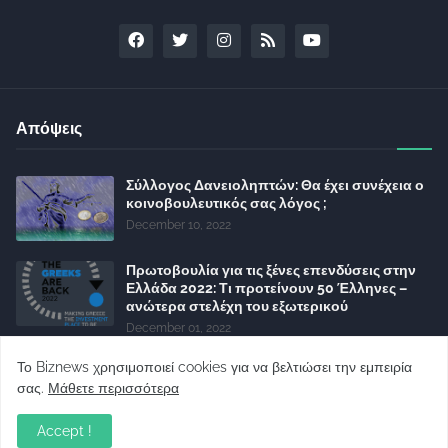
Απόψεις
Σύλλογος Δανειοληπτών: Θα έχει συνέχεια ο
κοινοβουλευτικός σας λόγος ;
December 10, 2022
Πρωτοβουλία για τις ξένες επενδύσεις στην
Ελλάδα 2022: Τι προτείνουν 50 Έλληνες –
ανώτερα στελέχη του εξωτερικού
December 01, 2022
Φορείς: Αθέτηση της δέσμευσης της
Το Biznews χρησιμοποιεί cookies για να βελτιώσει την εμπειρία
Κυβέρνησης για το άδικο για καταναλωτές
σας.
Μάθετε περισσότερα
και επιχειρήσεις και εκτός Ευρωπαϊκής
πραγματικότητας “ψηφιακό χαράτσι”
Accept !
November 22, 2022