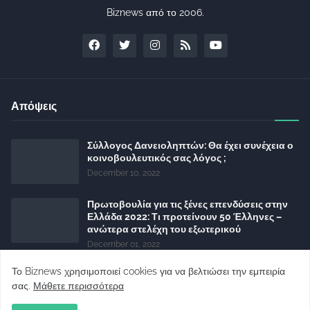
Biznews από το 2006.
Απόψεις
Σύλλογος Δανειοληπτών: Θα έχει συνέχεια ο
κοινοβουλευτικός σας λόγος ;
December 10, 2022
Πρωτοβουλία για τις ξένες επενδύσεις στην
Ελλάδα 2022: Τι προτείνουν 50 Έλληνες –
ανώτερα στελέχη του εξωτερικού
December 01, 2022
Φορείς: Αθέτηση της δέσμευσης της
Το Biznews χρησιμοποιεί cookies για να βελτιώσει την εμπειρία
Κυβέρνησης για το άδικο για καταναλωτές
σας.
Μάθετε περισσότερα
και επιχειρήσεις και εκτός Ευρωπαϊκής
πραγματικότητας “ψηφιακό χαράτσι”