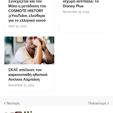
Συνεχίζεται και τον
ισχυρό αντίπαλο: το
Μάιο η μετάδοση του
Disney Plus
COSMOTE HISTORY
November 19, 2019
@YouTube, ελεύθερα
για το ελληνικό κοινό
April 30, 2020
ΣΚΑΪ: απέλυσε τον
καρκινοπαθή ηθοποιό
Αντίνοο Αλμπάνη
November 11, 2019
Νεότερη
Παλαιότερη