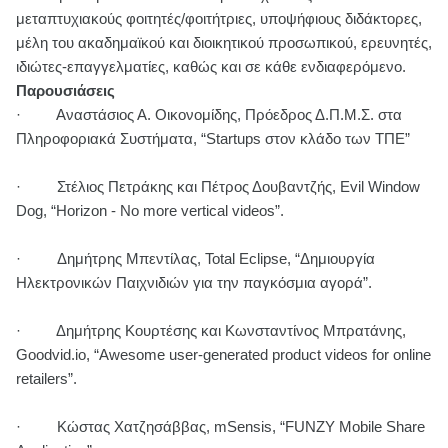
μεταπτυχιακούς φοιτητές/φοιτήτριες, υποψήφιους διδάκτορες,
μέλη του ακαδημαϊκού και διοικητικού προσωπικού, ερευνητές,
ιδιώτες-επαγγελματίες, καθώς και σε κάθε ενδιαφερόμενο.
Παρουσιάσεις
· Αναστάσιος Α. Οικονομίδης, Πρόεδρος Δ.Π.Μ.Σ. στα
Πληροφοριακά Συστήματα, “Startups στον κλάδο των ΤΠΕ”
· Στέλιος Πετράκης και Πέτρος Δουβαντζής, Evil Window
Dog,
“Horizon - No more vertical videos”.
· Δημήτρης Μπεντίλας, Total Eclipse,
“Δημιουργία
Ηλεκτρονικών Παιχνιδιών για την παγκόσμια αγορά”.
· Δημήτρης Κουρτέσης και Κωνσταντίνος Μπρατάνης,
Goodvid.io,
“Awesome user-generated product videos for online
retailers”.
· Κώστας Χατζησάββας, mSensis,
“FUNZY Mobile Share