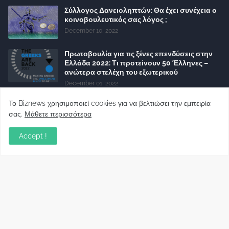
Σύλλογος Δανειοληπτών: Θα έχει συνέχεια ο
κοινοβουλευτικός σας λόγος ;
December 10, 2022
Πρωτοβουλία για τις ξένες επενδύσεις στην
Ελλάδα 2022: Τι προτείνουν 50 Έλληνες –
ανώτερα στελέχη του εξωτερικού
December 01, 2022
Φορείς: Αθέτηση της δέσμευσης της
Το Biznews χρησιμοποιεί cookies για να βελτιώσει την εμπειρία
Κυβέρνησης για το άδικο για καταναλωτές
σας.
Μάθετε περισσότερα
και επιχειρήσεις και εκτός Ευρωπαϊκής
πραγματικότητας “ψηφιακό χαράτσι”
Accept !
November 22, 2022
Δανειολήπτες ελβετικού φράγκου:
Συνάντηση με την Ευρωπαϊκή Επιτροπή
October 06, 2022
Στελέχη