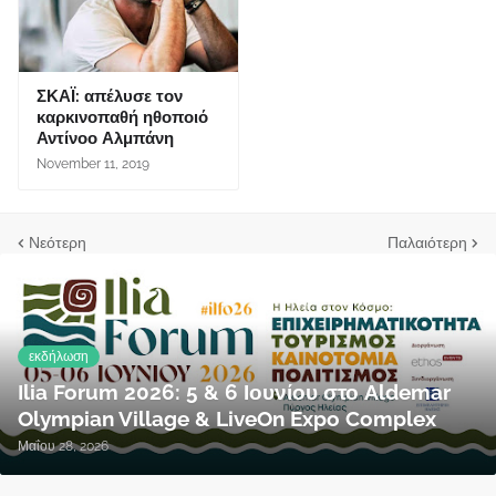
ΣΚΑΪ: απέλυσε τον
καρκινοπαθή ηθοποιό
Αντίνοο Αλμπάνη
November 11, 2019
Νεότερη
Παλαιότερη
εκδήλωση
Ilia Forum 2026: 5 & 6 Ιουνίου στο Aldemar
Olympian Village & LiveOn Expo Complex
Μαΐου 28, 2026