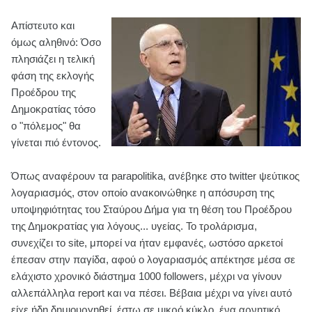
Απίστευτο και
όμως αληθινό: Όσο
πλησιάζει η τελική
φάση της εκλογής
Προέδρου της
Δημοκρατίας τόσο
ο "πόλεμος" θα
γίνεται πιό έντονος.
Όπως αναφέρουν τα parapolitika, ανέβηκε στο twitter ψεύτικος
λογαριασμός, στον οποίο ανακοινώθηκε η απόσυρση της
υποψηφιότητας του Σταύρου Δήμα για τη θέση του Προέδρου
της Δημοκρατίας για λόγους... υγείας. Το τρολάρισμα,
συνεχίζει το site, μπορεί να ήταν εμφανές, ωστόσο αρκετοί
έπεσαν στην παγίδα, αφού ο λογαριασμός απέκτησε μέσα σε
ελάχιστο χρονικό διάστημα 1000 followers, μέχρι να γίνουν
αλλεπάλληλα report και να πέσει. Βέβαια μέχρι να γίνει αυτό
είχε ήδη δημιουργηθεί, έστω σε μικρό κύκλο, ένα αρνητικό