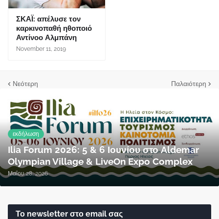
ΣΚΑΪ: απέλυσε τον
καρκινοπαθή ηθοποιό
Αντίνοο Αλμπάνη
November 11, 2019
Νεότερη
Παλαιότερη
εκδήλωση
Ilia Forum 2026: 5 & 6 Ιουνίου στο Aldemar
Olympian Village & LiveOn Expo Complex
Μαΐου 28, 2026
Το newsletter στο email σας