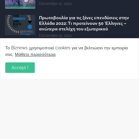
December 10, 2022
Πρωτοβουλία για τις ξένες επενδύσεις στην
Ελλάδα 2022: Τι προτείνουν 50 Έλληνες –
ανώτερα στελέχη του εξωτερικού
December 01, 2022
Φορείς: Αθέτηση της δέσμευσης της
Το Biznews χρησιμοποιεί cookies για να βελτιώσει την εμπειρία
Κυβέρνησης για το άδικο για καταναλωτές
σας.
Μάθετε περισσότερα
και επιχειρήσεις και εκτός Ευρωπαϊκής
πραγματικότητας “ψηφιακό χαράτσι”
Accept !
November 22, 2022
Δανειολήπτες ελβετικού φράγκου:
Συνάντηση με την Ευρωπαϊκή Επιτροπή
October 06, 2022
Στελέχη