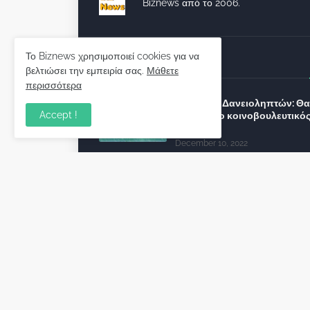
Biznews από το 2006.
Το Biznews χρησιμοποιεί cookies για να
Απόψεις
βελτιώσει την εμπειρία σας.
Μάθετε
περισσότερα
Σύλλογος Δανειοληπτών: Θα 
Accept !
συνέχεια ο κοινοβουλευτικό
λόγος ;
December 10, 2022
Πρωτοβουλία για τις ξένες
επενδύσεις στην Ελλάδα 2022
προτείνουν 50 Έλληνες –
ανώτερα στελέχη του εξωτερ
December 01, 2022
Φορείς: Αθέτηση της δέσμευ
της Κυβέρνησης για το άδικο
καταναλωτές και επιχειρήσει
εκτός Ευρωπαϊκής
πραγματικότητας “ψηφιακό