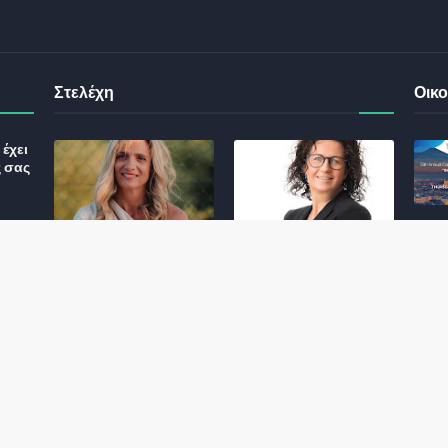
Στελέχη
Οικο
έχει
ς σας
Φωτεινή Κριτσώνη: Η
Henkel: Νέα Πρόεδρος
Δύναμη και η Εμπειρία
Ελλάδας και Κύπρου
: Τι
πίσω από το Queens
May 31, 2024
Tennis Club
ικού
June 27, 2024
σης
 για
ς και
Αποχώρησε η
Εκτός ΕΤΑΔ ο