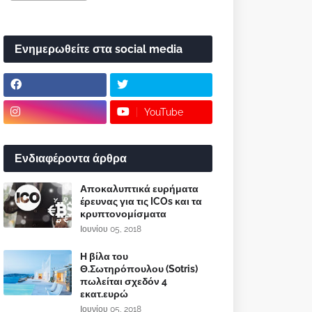
Ενημερωθείτε στα social media
YouTube
Ενδιαφέροντα άρθρα
Αποκαλυπτικά ευρήματα
έρευνας για τις ICOs και τα
κρυπτονομίσματα
Ιουνίου 05, 2018
Η βίλα του
Θ.Σωτηρόπουλου (Sotris)
πωλείται σχεδόν 4
εκατ.ευρώ
Ιουνίου 05, 2018