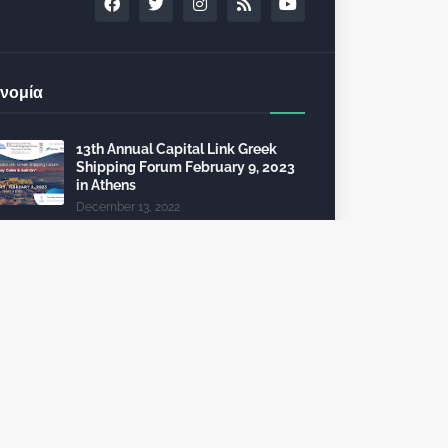
νομία
13th Annual Capital Link Greek
Shipping Forum February 9, 2023
in Athens
December 13, 2022
24th Capital Link New York Forum:
Investment opportunities in the
healthcare sector
December 10, 2022
Τέλη κυκλοφορίας 2023: από 112
θα πληρώσει 2.325 ευρώ
October 09, 2022
To 6th InvestGR Forum 2023:
“Greece, Staying the Course”, για