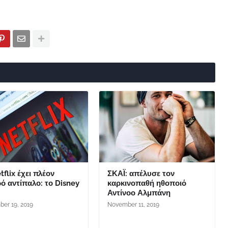
tflix έχει πλέον
ΣΚΑΪ: απέλυσε τον
ό αντίπαλο: το Disney
καρκινοπαθή ηθοποιό
Αντίνοο Αλμπάνη
er 19, 2019
November 11, 2019