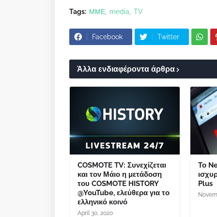
Tags:
ΜΜΕ
media
TV
Facebook
Twitter
Άλλα ενδιαφέροντα άρθρα
COSMOTE TV: Συνεχίζεται
Το Ne
και τον Μάιο η μετάδοση
ισχυρ
του COSMOTE HISTORY
Plus
@YouTube, ελεύθερα για το
Novemb
ελληνικό κοινό
April 30, 2020