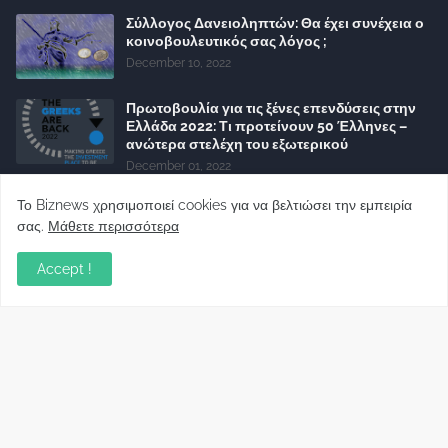
Σύλλογος Δανειοληπτών: Θα έχει συνέχεια ο
κοινοβουλευτικός σας λόγος ;
December 10, 2022
Πρωτοβουλία για τις ξένες επενδύσεις στην
Ελλάδα 2022: Τι προτείνουν 50 Έλληνες –
ανώτερα στελέχη του εξωτερικού
December 01, 2022
Φορείς: Αθέτηση της δέσμευσης της
Το Biznews χρησιμοποιεί cookies για να βελτιώσει την εμπειρία
Κυβέρνησης για το άδικο για καταναλωτές
σας.
Μάθετε περισσότερα
και επιχειρήσεις και εκτός Ευρωπαϊκής
πραγματικότητας “ψηφιακό χαράτσι”
Accept !
November 22, 2022
Δανειολήπτες ελβετικού φράγκου:
Συνάντηση με την Ευρωπαϊκή Επιτροπή
October 06, 2022
Στελέχη