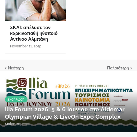
ΣΚΑΪ: απέλυσε τον
καρκινοπαθή ηθοποιό
Αντίνοο Αλμπάνη
November 11, 2019
Νεότερη
Παλαιότερη
εκδήλωση
Ilia Forum 2026: 5 & 6 Ιουνίου στο Aldemar
Olympian Village & LiveOn Expo Complex
Μαΐου 28, 2026