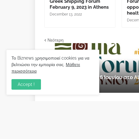
Greek Shipping Forum
Foru
February 9, 2023 in Athens
oppor
healt
December 13, 2022
Decemb
Νεότερη
Το Biznews χρησιμοποιεί cookies για να
βελτιώσει την εμπειρία σας.
Μάθετε
εκδήλωση
περισσότερα
Ilia Forum 2026: 5 & 6 Ιουνίου στο
Accept !
Μαΐου 28, 2026
Biznews από το 2006.