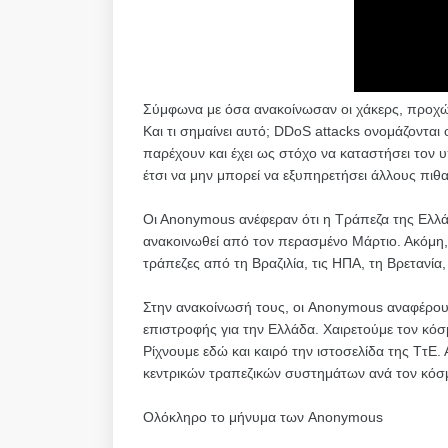
Σύμφωνα με όσα ανακοίνωσαν οι χάκερς, προχώ
Και τι σημαίνει αυτό; DDoS attacks ονομάζονται
παρέχουν και έχει ως στόχο να καταστήσει τον υ
έτσι να μην μπορεί να εξυπηρετήσει άλλους πιθ
Οι Αnonymous ανέφεραν ότι η Τράπεζα της Ελλάδ
ανακοινωθεί από τον περασμένο Μάρτιο. Ακόμη, 
τράπεζες από τη Βραζιλία, τις ΗΠΑ, τη Βρετανία,
Στην ανακοίνωσή τους, οι Anonymous αναφέρουν:
επιστροφής για την Ελλάδα. Χαιρετούμε τον κό
Ρίχνουμε εδώ και καιρό την ιστοσελίδα της ΤτΕ.
κεντρικών τραπεζικών συστημάτων ανά τον κόσ
Ολόκληρο το μήνυμα των Anonymous