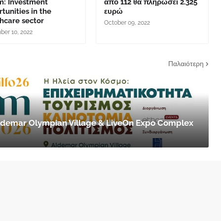
m: Investment
από 112 θα πληρώσει 2.325
tunities in the
ευρώ
hcare sector
October 09, 2022
er 10, 2022
Παλαιότερη
 Aldemar Olympian Village & LiveOn Expo Complex