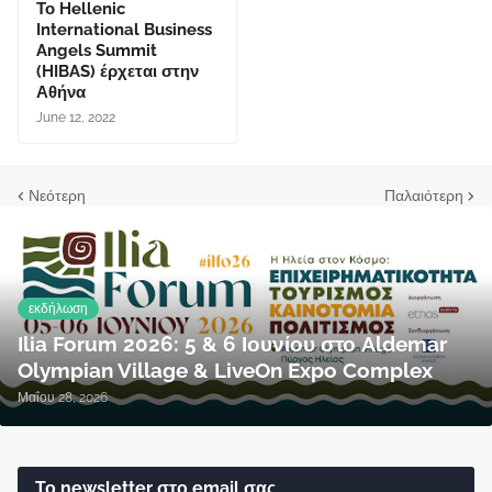
Το Hellenic
International Business
Angels Summit
(HIBAS) έρχεται στην
Αθήνα
June 12, 2022
Νεότερη
Παλαιότερη
εκδήλωση
Ilia Forum 2026: 5 & 6 Ιουνίου στο Aldemar
Olympian Village & LiveOn Expo Complex
Μαΐου 28, 2026
Το newsletter στο email σας