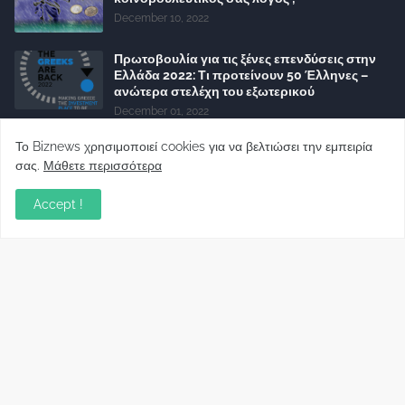
December 10, 2022
Πρωτοβουλία για τις ξένες επενδύσεις στην
Ελλάδα 2022: Τι προτείνουν 50 Έλληνες –
ανώτερα στελέχη του εξωτερικού
December 01, 2022
Φορείς: Αθέτηση της δέσμευσης της
Το Biznews χρησιμοποιεί cookies για να βελτιώσει την εμπειρία
Κυβέρνησης για το άδικο για καταναλωτές
σας.
Μάθετε περισσότερα
και επιχειρήσεις και εκτός Ευρωπαϊκής
πραγματικότητας “ψηφιακό χαράτσι”
Accept !
November 22, 2022
Δανειολήπτες ελβετικού φράγκου:
Συνάντηση με την Ευρωπαϊκή Επιτροπή
October 06, 2022
Στελέχη