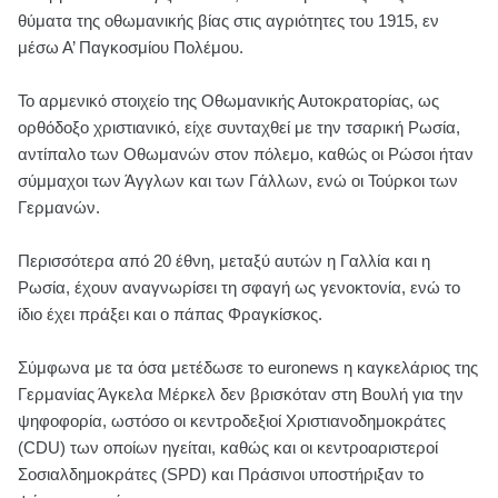
θύματα της οθωμανικής βίας στις αγριότητες του 1915, εν
μέσω Α’ Παγκοσμίου Πολέμου.
Το αρμενικό στοιχείο της Οθωμανικής Αυτοκρατορίας, ως
ορθόδοξο χριστιανικό, είχε συνταχθεί με την τσαρική Ρωσία,
αντίπαλο των Οθωμανών στον πόλεμο, καθώς οι Ρώσοι ήταν
σύμμαχοι των Άγγλων και των Γάλλων, ενώ οι Τούρκοι των
Γερμανών.
Περισσότερα από 20 έθνη, μεταξύ αυτών η Γαλλία και η
Ρωσία, έχουν αναγνωρίσει τη σφαγή ως γενοκτονία, ενώ το
ίδιο έχει πράξει και ο πάπας Φραγκίσκος.
Σύμφωνα με τα όσα μετέδωσε το euronews η καγκελάριος της
Γερμανίας Άγκελα Μέρκελ δεν βρισκόταν στη Βουλή για την
ψηφοφορία, ωστόσο οι κεντροδεξιοί Χριστιανοδημοκράτες
(CDU) των οποίων ηγείται, καθώς και οι κεντροαριστεροί
Σοσιαλδημοκράτες (SPD) και Πράσινοι υποστήριξαν το