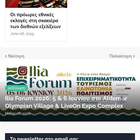
Οι πρόωρες εθνικές
εκλογές στη σκακιέρα
των διεθνών εξελίξεων
June 06, 2019
Νεότερη
Παλαιότερη
εκδήλωση
Ilia Forum 2026: 5 & 6 Ιουνίου στο Aldemar
Olympian Village & LiveOn Expo Complex
Μαΐου 28, 2026
Το newsletter στο email σας