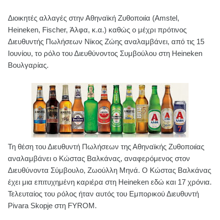
Διοικητές αλλαγές στην Αθηναϊκή Ζυθοποιία (Amstel,
Heineken, Fischer, Άλφα, κ.α.) καθώς ο μέχρι πρότινος
Διευθυντής Πωλήσεων Νίκος Ζώης αναλαμβάνει, από τις 15
Ιουνίου, το ρόλο του Διευθύνοντος Συμβούλου στη Heineken
Βουλγαρίας.
Τη θέση του Διευθυντή Πωλήσεων της Αθηναϊκής Ζυθοποιίας
αναλαμβάνει ο Κώστας Βαλκάνας, αναφερόμενος στον
Διευθύνοντα Σύμβουλο, Ζωούλλη Μηνά. Ο Κώστας Βαλκάνας
έχει μια επιτυχημένη καριέρα στη Heineken εδώ και 17 χρόνια.
Τελευταίος του ρόλος ήταν αυτός του Εμπορικού Διευθυντή
Pivara Skopje στη FYROM.