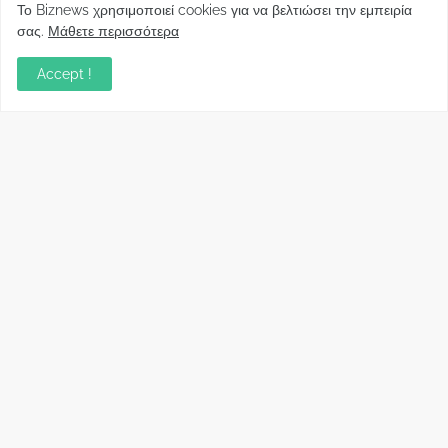
Φορείς: Αθέτηση της δέσμευσης της
Το Biznews χρησιμοποιεί cookies για να βελτιώσει την εμπειρία
Κυβέρνησης για το άδικο για καταναλωτές
σας.
Μάθετε περισσότερα
και επιχειρήσεις και εκτός Ευρωπαϊκής
πραγματικότητας “ψηφιακό χαράτσι”
Accept !
November 22, 2022
Δανειολήπτες ελβετικού φράγκου:
Συνάντηση με την Ευρωπαϊκή Επιτροπή
October 06, 2022
Στελέχη
Φωτεινή Κριτσώνη: Η
Henkel: Νέα Πρόεδρος
Δύναμη και η Εμπειρία
Ελλάδας και Κύπρου
πίσω από το Queens Tennis
May 31, 2024