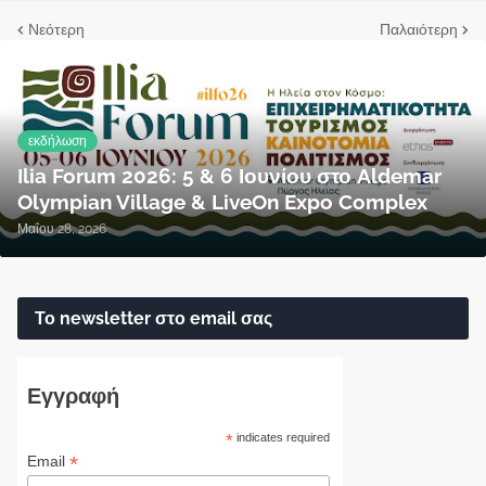
Νεότερη
Παλαιότερη
εκδήλωση
Ilia Forum 2026: 5 & 6 Ιουνίου στο Aldemar
Olympian Village & LiveOn Expo Complex
Μαΐου 28, 2026
Το newsletter στο email σας
Εγγραφή
*
indicates required
*
Email