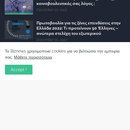
κοινοβουλευτικός σας λόγος ;
December 10, 2022
Πρωτοβουλία για τις ξένες επενδύσεις στην
Ελλάδα 2022: Τι προτείνουν 50 Έλληνες –
ανώτερα στελέχη του εξωτερικού
December 01, 2022
Φορείς: Αθέτηση της δέσμευσης της
Το Biznews χρησιμοποιεί cookies για να βελτιώσει την εμπειρία
Κυβέρνησης για το άδικο για καταναλωτές
σας.
Μάθετε περισσότερα
και επιχειρήσεις και εκτός Ευρωπαϊκής
πραγματικότητας “ψηφιακό χαράτσι”
Accept !
November 22, 2022
Δανειολήπτες ελβετικού φράγκου:
Συνάντηση με την Ευρωπαϊκή Επιτροπή
October 06, 2022
Στελέχη