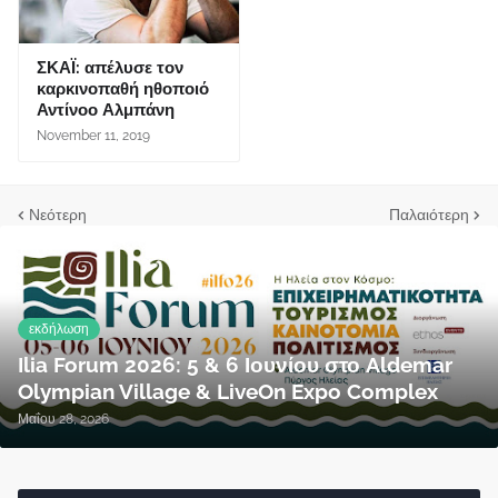
ΣΚΑΪ: απέλυσε τον
καρκινοπαθή ηθοποιό
Αντίνοο Αλμπάνη
November 11, 2019
Νεότερη
Παλαιότερη
εκδήλωση
Ilia Forum 2026: 5 & 6 Ιουνίου στο Aldemar
Olympian Village & LiveOn Expo Complex
Μαΐου 28, 2026