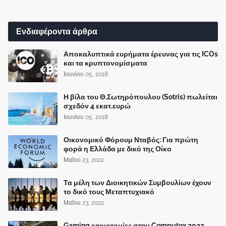
Ενδιαφέροντα άρθρα
Αποκαλυπτικά ευρήματα έρευνας για τις ICOs
και τα κρυπτονομίσματα
Ιουνίου 05, 2018
Η βίλα του Θ.Σωτηρόπουλου (Sotris) πωλείται
σχεδόν 4 εκατ.ευρώ
Ιουνίου 05, 2018
Οικονομικό Φόρουμ Νταβός: Για πρώτη
φορά η Ελλάδα με δικό της Οίκο
Μαΐου 23, 2022
Τα μέλη των Διοικητικών Συμβουλίων έχουν
το δικό τους Μεταπτυχιακό
Μαΐου 23, 2022
Gaming καινοτομίες στην Computex 2022