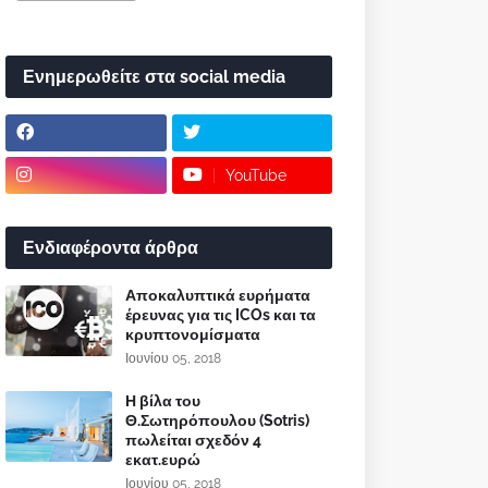
Ενημερωθείτε στα social media
YouTube
Ενδιαφέροντα άρθρα
Αποκαλυπτικά ευρήματα
έρευνας για τις ICOs και τα
κρυπτονομίσματα
Ιουνίου 05, 2018
Η βίλα του
Θ.Σωτηρόπουλου (Sotris)
πωλείται σχεδόν 4
εκατ.ευρώ
Ιουνίου 05, 2018