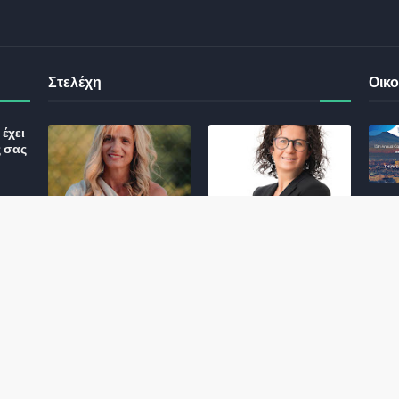
Στελέχη
Οικο
έχει
ς σας
Φωτεινή Κριτσώνη: Η
Henkel: Νέα Πρόεδρος
Δύναμη και η Εμπειρία
Ελλάδας και Κύπρου
: Τι
πίσω από το Queens
May 31, 2024
Tennis Club
ικού
June 27, 2024
σης
 για
ς και
Αποχώρησε η
Εκτός ΕΤΑΔ ο