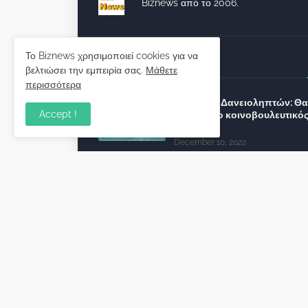
Biznews από το 2006.
Το Biznews χρησιμοποιεί cookies για να
Απόψεις
βελτιώσει την εμπειρία σας.
Μάθετε
περισσότερα
Σύλλογος Δανειοληπτών: Θα 
Accept !
συνέχεια ο κοινοβουλευτικό
λόγος ;
December 10, 2022
Πρωτοβουλία για τις ξένες
επενδύσεις στην Ελλάδα 2022
προτείνουν 50 Έλληνες –
ανώτερα στελέχη του εξωτερ
December 01, 2022
Φορείς: Αθέτηση της δέσμευ
της Κυβέρνησης για το άδικο
καταναλωτές και επιχειρήσει
εκτός Ευρωπαϊκής
πραγματικότητας “ψηφιακό