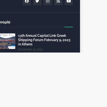
νομία
13th Annual Capital Link Greek
Shipping Forum February 9, 2023
in Athens
December 13, 2022
24th Capital Link New York Forum:
Investment opportunities in the
healthcare sector
December 10, 2022
Τέλη κυκλοφορίας 2023: από 112
θα πληρώσει 2.325 ευρώ
October 09, 2022
To 6th InvestGR Forum 2023:
“Greece, Staying the Course”, για