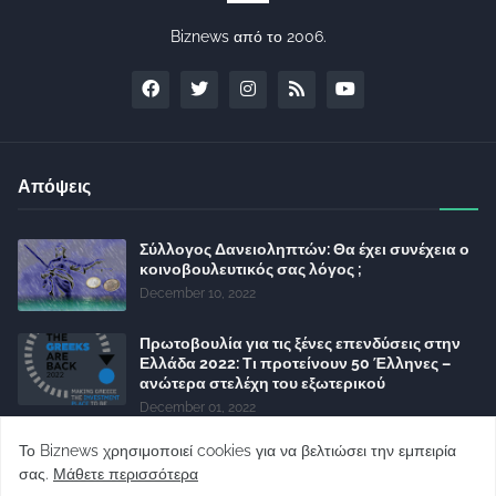
Biznews από το 2006.
Απόψεις
Σύλλογος Δανειοληπτών: Θα έχει συνέχεια ο
κοινοβουλευτικός σας λόγος ;
December 10, 2022
Πρωτοβουλία για τις ξένες επενδύσεις στην
Ελλάδα 2022: Τι προτείνουν 50 Έλληνες –
ανώτερα στελέχη του εξωτερικού
December 01, 2022
Φορείς: Αθέτηση της δέσμευσης της
Το Biznews χρησιμοποιεί cookies για να βελτιώσει την εμπειρία
Κυβέρνησης για το άδικο για καταναλωτές
σας.
Μάθετε περισσότερα
και επιχειρήσεις και εκτός Ευρωπαϊκής